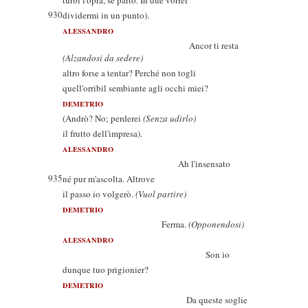
turbi l'opra, se parto. In due vorrei
930
dividermi in un punto).
ALESSANDRO
Ancor ti resta
(Alzandosi da sedere)
altro forse a tentar? Perché non togli
quell'orribil sembiante agli occhi miei?
DEMETRIO
(Andrò? No; perderei
(Senza udirlo)
il frutto dell'impresa).
ALESSANDRO
Ah l'insensato
935
né pur m'ascolta. Altrove
il passo io volgerò.
(Vuol partire)
DEMETRIO
Ferma.
(Opponendosi)
ALESSANDRO
Son io
dunque tuo prigionier?
DEMETRIO
Da queste soglie