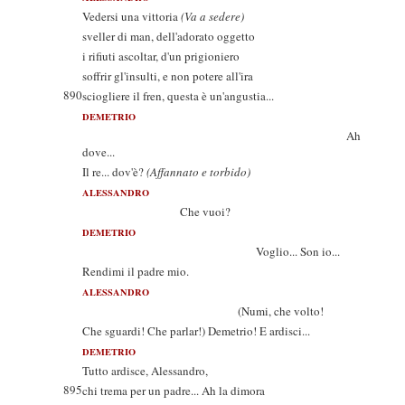
Vedersi una vittoria
(Va a sedere)
sveller di man, dell'adorato oggetto
i rifiuti ascoltar, d'un prigioniero
soffrir gl'insulti, e non potere all'ira
890
sciogliere il fren, questa è un'angustia...
DEMETRIO
Ah
dove...
Il re... dov'è?
(Affannato e torbido)
ALESSANDRO
Che vuoi?
DEMETRIO
Voglio... Son io...
Rendimi il padre mio.
ALESSANDRO
(Numi, che volto!
Che sguardi! Che parlar!) Demetrio! E ardisci...
DEMETRIO
Tutto ardisce, Alessandro,
895
chi trema per un padre... Ah la dimora