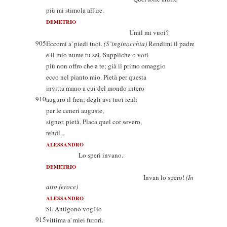
più mi stimola all'ire.
DEMETRIO
Umil mi vuoi?
905
Eccomi a' piedi tuoi.
(S’inginocchia)
Rendimi il padre
e il mio nume tu sei. Suppliche o voti
più non offro che a te; già il primo omaggio
ecco nel pianto mio. Pietà per questa
invitta mano a cui del mondo intero
910
auguro il fren; degli avi tuoi reali
per le ceneri auguste,
signor, pietà. Placa quel cor severo,
rendi...
ALESSANDRO
Lo speri invano.
DEMETRIO
Invan lo spero!
(In
atto feroce)
ALESSANDRO
Sì. Antigono vogl'io
915
vittima a' miei furori.