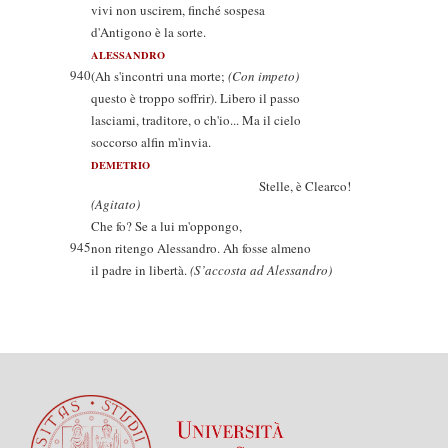
vivi non uscirem, finché sospesa
d'Antigono è la sorte.
ALESSANDRO
940
(Ah s'incontri una morte;
(Con impeto)
questo è troppo soffrir). Libero il passo
lasciami, traditore, o ch'io... Ma il cielo
soccorso alfin m'invia.
DEMETRIO
Stelle, è Clearco!
(Agitato)
Che fo? Se a lui m'oppongo,
945
non ritengo Alessandro. Ah fosse almeno
il padre in libertà.
(S’accosta ad Alessandro)