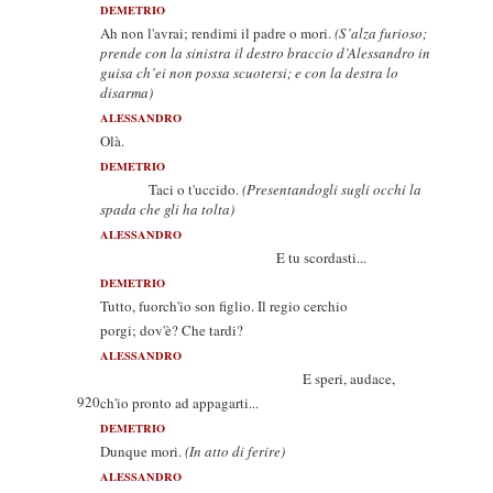
DEMETRIO
Ah non l'avrai; rendimi il padre o mori.
(S’alza furioso;
prende con la sinistra il destro braccio d’Alessandro in
guisa ch’ei non possa scuotersi; e con la destra lo
disarma)
ALESSANDRO
Olà.
DEMETRIO
Taci o t'uccido.
(Presentandogli sugli occhi la
spada che gli ha tolta)
ALESSANDRO
E tu scordasti...
DEMETRIO
Tutto, fuorch'io son figlio. Il regio cerchio
porgi; dov'è? Che tardi?
ALESSANDRO
E speri, audace,
920
ch'io pronto ad appagarti...
DEMETRIO
Dunque mori.
(In atto di ferire)
ALESSANDRO