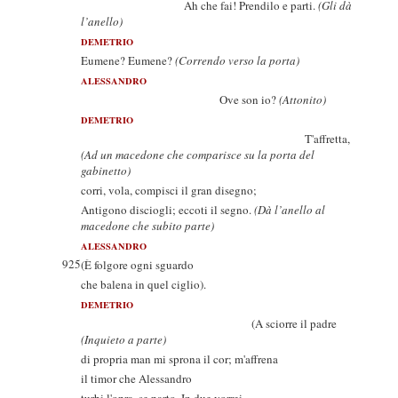
Ah che fai! Prendilo e parti.
(Gli dà
l’anello)
DEMETRIO
Eumene? Eumene?
(Correndo verso la porta)
ALESSANDRO
Ove son io?
(Attonito)
DEMETRIO
T'affretta,
(Ad un macedone che comparisce su la porta del
gabinetto)
corri, vola, compisci il gran disegno;
Antigono disciogli; eccoti il segno.
(Dà l’anello al
macedone che subito parte)
ALESSANDRO
925
(È folgore ogni sguardo
che balena in quel ciglio).
DEMETRIO
(A sciorre il padre
(Inquieto a parte)
di propria man mi sprona il cor; m'affrena
il timor che Alessandro