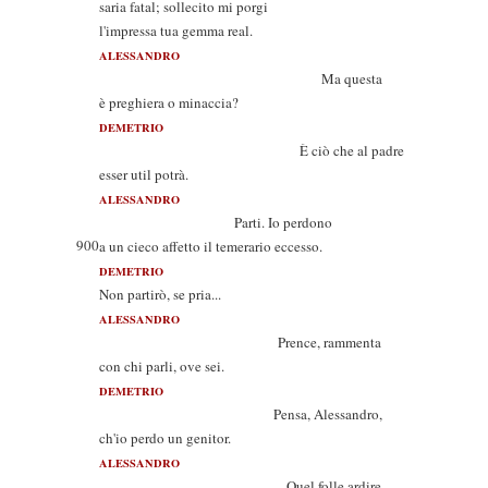
saria fatal; sollecito mi porgi
l'impressa tua gemma real.
ALESSANDRO
Ma questa
è preghiera o minaccia?
DEMETRIO
È ciò che al padre
esser util potrà.
ALESSANDRO
Parti. Io perdono
900
a un cieco affetto il temerario eccesso.
DEMETRIO
Non partirò, se pria...
ALESSANDRO
Prence, rammenta
con chi parli, ove sei.
DEMETRIO
Pensa, Alessandro,
ch'io perdo un genitor.
ALESSANDRO
Quel folle ardire