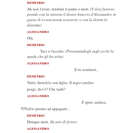
DEMETRIO
Ah non l'avrai; rendimi il padre o mori.
(S’alza furioso;
prende con la sinistra il destro braccio d’Alessandro in
guisa ch’ei non possa scuotersi; e con la destra lo
disarma)
ALESSANDRO
Olà.
DEMETRIO
Taci o t'uccido.
(Presentandogli sugli occhi la
spada che gli ha tolta)
ALESSANDRO
E tu scordasti...
DEMETRIO
Tutto, fuorch'io son figlio. Il regio cerchio
porgi; dov'è? Che tardi?
ALESSANDRO
E speri, audace,
920
ch'io pronto ad appagarti...
DEMETRIO
Dunque mori.
(In atto di ferire)
ALESSANDRO