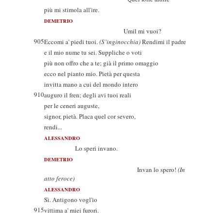
più mi stimola all'ire.
DEMETRIO
Umil mi vuoi?
905
Eccomi a' piedi tuoi.
(S’inginocchia)
Rendimi il padre
e il mio nume tu sei. Suppliche o voti
più non offro che a te; già il primo omaggio
ecco nel pianto mio. Pietà per questa
invitta mano a cui del mondo intero
910
auguro il fren; degli avi tuoi reali
per le ceneri auguste,
signor, pietà. Placa quel cor severo,
rendi...
ALESSANDRO
Lo speri invano.
DEMETRIO
Invan lo spero!
(In
atto feroce)
ALESSANDRO
Sì. Antigono vogl'io
915
vittima a' miei furori.