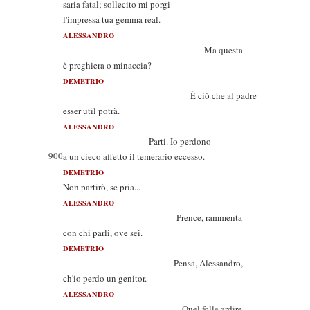
saria fatal; sollecito mi porgi
l'impressa tua gemma real.
ALESSANDRO
Ma questa
è preghiera o minaccia?
DEMETRIO
È ciò che al padre
esser util potrà.
ALESSANDRO
Parti. Io perdono
900
a un cieco affetto il temerario eccesso.
DEMETRIO
Non partirò, se pria...
ALESSANDRO
Prence, rammenta
con chi parli, ove sei.
DEMETRIO
Pensa, Alessandro,
ch'io perdo un genitor.
ALESSANDRO
Quel folle ardire