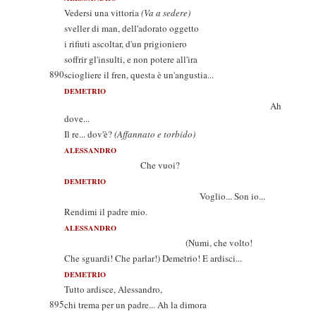
Vedersi una vittoria
(Va a sedere)
sveller di man, dell'adorato oggetto
i rifiuti ascoltar, d'un prigioniero
soffrir gl'insulti, e non potere all'ira
890
sciogliere il fren, questa è un'angustia...
DEMETRIO
Ah
dove...
Il re... dov'è?
(Affannato e torbido)
ALESSANDRO
Che vuoi?
DEMETRIO
Voglio... Son io...
Rendimi il padre mio.
ALESSANDRO
(Numi, che volto!
Che sguardi! Che parlar!) Demetrio! E ardisci...
DEMETRIO
Tutto ardisce, Alessandro,
895
chi trema per un padre... Ah la dimora