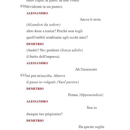
turbi l'opra, se parto. In due vorrei
930
dividermi in un punto).
ALESSANDRO
Ancor ti resta
(Alzandosi da sedere)
altro forse a tentar? Perché non togli
quell'orribil sembiante agli occhi miei?
DEMETRIO
(Andrò? No; perderei
(Senza udirlo)
il frutto dell'impresa).
ALESSANDRO
Ah l'insensato
935
né pur m'ascolta. Altrove
il passo io volgerò.
(Vuol partire)
DEMETRIO
Ferma.
(Opponendosi)
ALESSANDRO
Son io
dunque tuo prigionier?
DEMETRIO
Da queste soglie