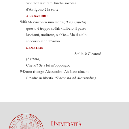
vivi non uscirem, finché sospesa
d'Antigono è la sorte.
ALESSANDRO
940
(Ah s'incontri una morte;
(Con impeto)
questo è troppo soffrir). Libero il passo
lasciami, traditore, o ch'io... Ma il cielo
soccorso alfin m'invia.
DEMETRIO
Stelle, è Clearco!
(Agitato)
Che fo? Se a lui m'oppongo,
945
non ritengo Alessandro. Ah fosse almeno
il padre in libertà.
(S’accosta ad Alessandro)