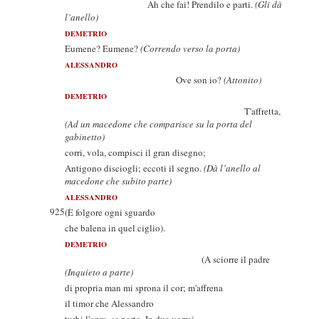
Ah che fai! Prendilo e parti.
(Gli dà
l’anello)
DEMETRIO
Eumene? Eumene?
(Correndo verso la porta)
ALESSANDRO
Ove son io?
(Attonito)
DEMETRIO
T'affretta,
(Ad un macedone che comparisce su la porta del
gabinetto)
corri, vola, compisci il gran disegno;
Antigono disciogli; eccoti il segno.
(Dà l’anello al
macedone che subito parte)
ALESSANDRO
925
(È folgore ogni sguardo
che balena in quel ciglio).
DEMETRIO
(A sciorre il padre
(Inquieto a parte)
di propria man mi sprona il cor; m'affrena
il timor che Alessandro