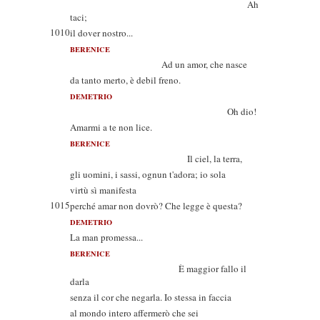
Ah
taci;
1010
il dover nostro...
BERENICE
Ad un amor, che nasce
da tanto merto, è debil freno.
DEMETRIO
Oh dio!
Amarmi a te non lice.
BERENICE
Il ciel, la terra,
gli uomini, i sassi, ognun t'adora; io sola
virtù sì manifesta
1015
perché amar non dovrò? Che legge è questa?
DEMETRIO
La man promessa...
BERENICE
È maggior fallo il
darla
senza il cor che negarla. Io stessa in faccia
al mondo intero affermerò che sei