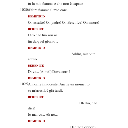
tu la mia fiamma e che non è capace
1020
d'altra fiamma il mio core.
DEMETRIO
Oh assalto! Oh padre! Oh Berenice! Oh amore!
BERENICE
Dirò che tua son io
fin da quel giorno...
DEMETRIO
Addio, mia vita,
addio.
BERENICE
Dove... (Aimè!) Dove corri?
DEMETRIO
1025
A morire innocente. Anche un momento
se m'arresti, è già tardi.
BERENICE
Oh dio, che
dici!
Io manco... Ah no...
DEMETRIO
Deh non opporti.