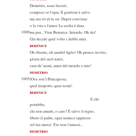
Demetrio, assai facesti;
compisci or l'opra. Il genitore è salvo
ma suo rival tu sei. Depor conviene
o la vita o l'amor. La scelta è dura
1000
ma pur... Vien Berenice. Intendo. Oh dei!
Già decide quel volto i dubbi miei.
BERENICE
Oh illustre, oh amabil figlio! Oh prence invitto,
gloria del suol natio,
cura de' numi, amor del mondo e mio!
DEMETRIO
1005
(Ove son!) Principessa,
qual trasporto, quai nomi!
BERENICE
E chi
potrebbe,
chi non amarti, o caro? È salvo il regno,
libero il padre, ogni nemico oppresso
sol tua mercé. S'io non t'amassi...
DEMETRIO