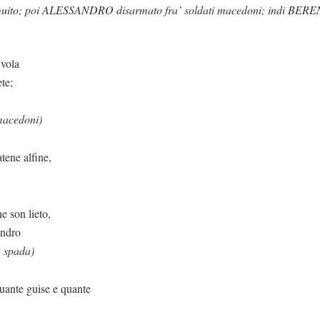
ito; poi ALESSANDRO disarmato fra’ soldati macedoni; indi BER
nvola
te;
macedoni)
lfine,
eto,
andro
a spada)
se e quante