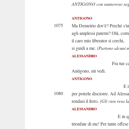
ANTIGONO con numeroso segu
ANTIGONO
1075
Ma Demetrio dov'è? Perché s'i
agli amplessi paterni? Olà, corre
il caro mio liberator si cerchi,
si guidi a me.
(Partono alcuni 
ALESSANDRO
Fra tue catene a
Antigono, mi vedi.
ANTIGONO
E ne son li
1080
per poterle disciorre. Ad Aless
rendasi il ferro.
(Gli vien resa l
ALESSANDRO
E in quante gui
trionfate di me! Per tante offese