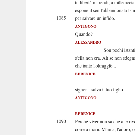
tu libertà mi rendi; a mille accia
espone il sen l'abbandonata Is
1085
per salvare un infido.
ANTIGONO
Quando?
ALESSANDRO
Son pochi istanti. Io 
s'ella non era. Ah se non sdegn
che tanto l'oltraggiò...
BERENICE
Salva, se p
signor... salva il tuo figlio.
ANTIGONO
Aimè! Che
BERENICE
1090
Perché viver non sa che a te riv
corre a morir. M'ama; l'adoro; 