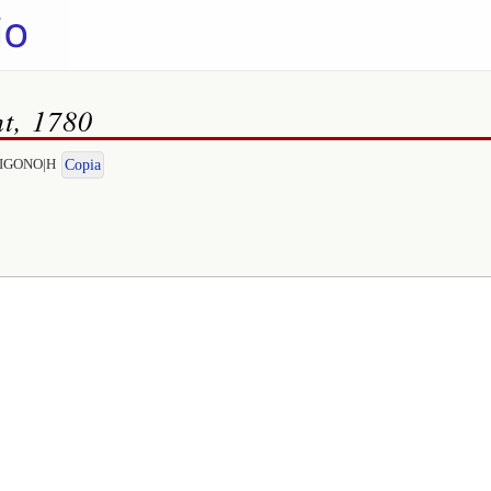
nt, 1780
NTIGONO|H
Copia