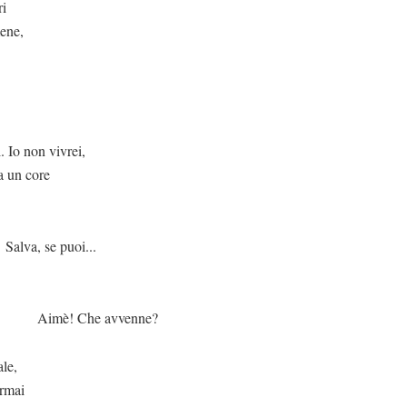
ri
mene,
non vivrei,
a un core
uoi...
 avvenne?
ale,
ormai