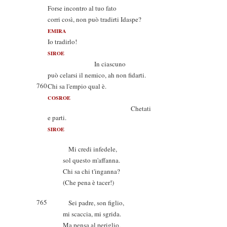
Forse incontro al tuo fato
corri così, non può tradirti Idaspe?
EMIRA
Io tradirlo!
SIROE
In ciascuno
può celarsi il nemico, ah non fidarti.
760
Chi sa l'empio qual è.
COSROE
Chetati
e parti.
SIROE
Mi credi infedele,
sol questo m'affanna.
Chi sa chi t'inganna?
(Che pena è tacer!)
765
Sei padre, son figlio,
mi scaccia, mi sgrida.
Ma pensa al periglio,