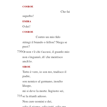
COSROE
Che fai
superbo!
EMIRA
O dei!
COSROE
Contro un mio fido
stringi il brando o fellon? Niega se
puoi?
730
Or non v'è chi t'accusi, il guardo mio
non s'ingannò, di' che mentisco
anch'io.
SIROE
Tutto è vero, io son reo, tradisco il
padre,
son nemico al germano, insulto
Idaspe,
mi si deve la morte. Ingiusto sei,
735
se la ritardi adesso.
Non curo uomini e dei,
odio il giorno, odio tutti, odio me