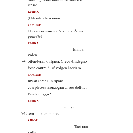
stesso.
EMIRA
(Difendetelo o numi).
COSROE
Olà costui s'arresti.
(Escono alcune
guardie)
EMIRA
Ei non
volea
740
offendermi o signor. Cieco di sdegno
forse contro di sé volgea l'acciaro.
COSROE
Invan cerchi un riparo
con pietosa menzogna al suo delitto.
Perché fuggir?
EMIRA
La fuga
745
tema non era in me.
SIROE
Taci una
volta,