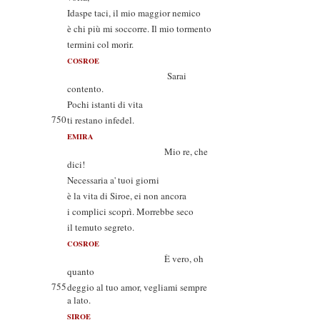
Idaspe taci, il mio maggior nemico
è chi più mi soccorre. Il mio tormento
termini col morir.
COSROE
Sarai
contento.
Pochi istanti di vita
750
ti restano infedel.
EMIRA
Mio re, che
dici!
Necessaria a' tuoi giorni
è la vita di Siroe, ei non ancora
i complici scoprì. Morrebbe seco
il temuto segreto.
COSROE
È vero, oh
quanto
755
deggio al tuo amor, vegliami sempre
a lato.
SIROE