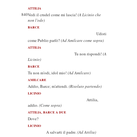
ATTILIA
840
Vedi il crudel come mi lascia!
(A Licinio che
non l’ode)
BARCE
Udisti
come Publio parlò?
(Ad Amilcare come sopra)
ATTILIA
Tu non rispondi!
(A
Licinio)
BARCE
Tu non m'odi, idol mio!
(Ad Amilcare)
AMILCARE
Addio, Barce; m'attendi.
(Risoluto partendo)
LICINIO
Attilia,
addio.
(Come sopra)
ATTILIA, BARCE A DUE
Dove?
LICINIO
A salvarti il padre.
(Ad Attilia)