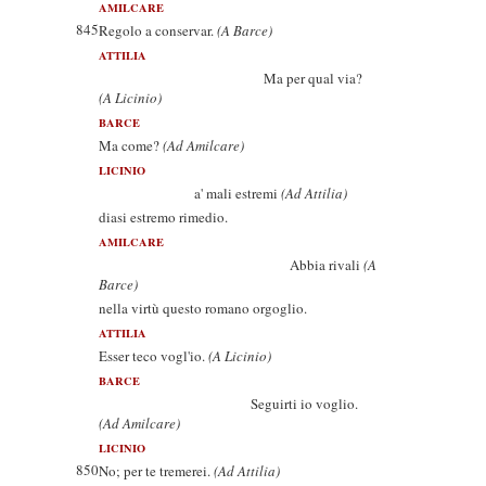
AMILCARE
845
Regolo a conservar.
(A Barce)
ATTILIA
Ma per qual via?
(A Licinio)
BARCE
Ma come?
(Ad Amilcare)
LICINIO
a' mali estremi
(Ad Attilia)
diasi estremo rimedio.
AMILCARE
Abbia rivali
(A
Barce)
nella virtù questo romano orgoglio.
ATTILIA
Esser teco vogl'io.
(A Licinio)
BARCE
Seguirti io voglio.
(Ad Amilcare)
LICINIO
850
No; per te tremerei.
(Ad Attilia)