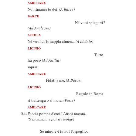
AMILCARE
No; rimaner tu dei.
(A Barce)
BARCE
Né vuoi spiegarti?
(Ad Amilcare)
ATTILIA
Né vuoi ch'io sappia almen...
(A Licinio)
LICINIO
Tutto
fra poco
(Ad Attilia)
saprai.
AMILCARE
Fidati a me.
(A Barce)
LICINIO
Regolo in Roma
si trattenga o si mora.
(Parte)
AMILCARE
855
Faccia pompa d'eroi l'Africa ancora.
(S’incamina e poi si rivolge)
Se minore è in noi l'orgoglio,