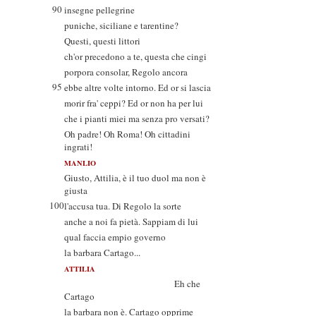
90
insegne pellegrine
puniche, siciliane e tarentine?
Questi, questi littori
ch'or precedono a te, questa che cingi
porpora consolar, Regolo ancora
95
ebbe altre volte intorno. Ed or si lascia
morir fra' ceppi? Ed or non ha per lui
che i pianti miei ma senza pro versati?
Oh padre! Oh Roma! Oh cittadini
ingrati!
MANLIO
Giusto, Attilia, è il tuo duol ma non è
giusta
100
l'accusa tua. Di Regolo la sorte
anche a noi fa pietà. Sappiam di lui
qual faccia empio governo
la barbara Cartago...
ATTILIA
Eh che
Cartago
la barbara non è. Cartago opprime