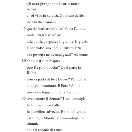
gli anni giungono a lustri e non si
pensa
ch'ei vive in servitù. Qual suo delitto
meritò da' Romani
75
questo barbaro obblio? Forse l'amore
onde i figli e sé stesso
alla patria pospose? Il grande, il giusto,
l'incorrotto suo cor? L'illustre forse
sua povertà ne' sommi gradi? Ah come
80
chi quest'aure respira
può Regolo obbliar? Qual parte in
Roma
non vi parla di lui? Le vie? Per quelle
ei passò trionfante. Il Foro? A noi
provvide leggi ivi dettò. Le mura
85
ove accorre il Senato? I suoi consigli
là fabbricar più volte
la pubblica salvezza. Entra ne' tempi,
ascendi, o Manlio, il Campidoglio e
dimmi,
chi gli adornò di tante