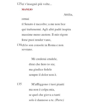
125
ei v'insegnò più volte...
MANLIO
Attilia,
ormai
il Senato è raccolto; a me non lice
qui trattenermi. Agli altri padri inspira
massime meno austere. Il mio rigore
forse puoi render vano,
130
ch'io son console in Roma e non
sovrano.
Mi crederai crudele,
dirai che fiero io sia;
ma giudice fedele
sempre il dolor non è.
135
M'affliggono i tuoi pianti
ma non è colpa mia,
se quel che giova a tanti
solo è dannoso a te.
(Parte)