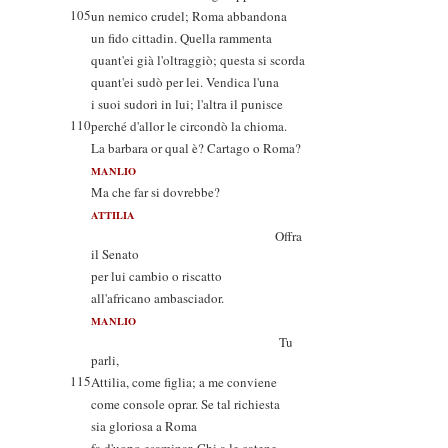
105
un nemico crudel; Roma abbandona
un fido cittadin. Quella rammenta
quant'ei già l'oltraggiò; questa si scorda
quant'ei sudò per lei. Vendica l'una
i suoi sudori in lui; l'altra il punisce
110
perché d'allor le circondò la chioma.
La barbara or qual è? Cartago o Roma?
MANLIO
Ma che far si dovrebbe?
ATTILIA
Offra
il Senato
per lui cambio o riscatto
all'africano ambasciador.
MANLIO
Tu
parli,
115
Attilia, come figlia; a me conviene
come console oprar. Se tal richiesta
sia gloriosa a Roma