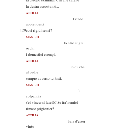
fa d'uopo esaminar. Chi a le catene
la destra accostumò...
ATTILIA
Donde
apprendesti
120
così rigidi sensi?
MANLIO
Io n'ho sugli
occhi
i domestici esempi.
ATTILIA
Eh di' che
al padre
sempre avverso tu fosti.
MANLIO
È
colpa mia
s'ei vincer si lasciò? Se fra' nemici
rimase prigionier?
ATTILIA
Pria d'esser
vinto