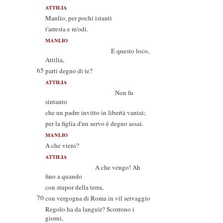
ATTILIA
Manlio, per pochi istanti
t'arresta e m'odi.
MANLIO
E questo loco,
Attilia,
65
parti degno di te?
ATTILIA
Non fu
sintanto
che un padre invitto in libertà vantai;
per la figlia d'un servo è degno assai.
MANLIO
A che vieni?
ATTILIA
A che vengo! Ah
fino a quando
con stupor della terra,
70
con vergogna di Roma in vil servaggio
Regolo ha da languir? Scorrono i
giorni,