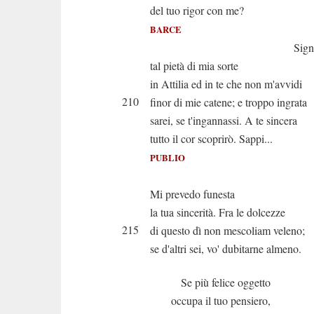
del tuo rigor con me?
BARCE
Signor, tro
tal pietà di mia sorte
in Attilia ed in te che non m'avvidi
210
finor di mie catene; e troppo ingrata
sarei, se t'ingannassi. A te sincera
tutto il cor scoprirò. Sappi...
PUBLIO
T'acche
Mi prevedo funesta
la tua sincerità. Fra le dolcezze
215
di questo dì non mescoliam veleno;
se d'altri sei, vo' dubitarne almeno.
Se più felice oggetto
occupa il tuo pensiero,