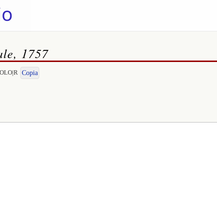
ale, 1757
EGOLO|R
Copia