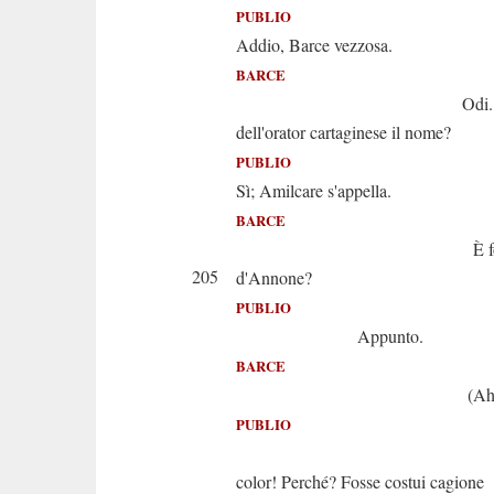
PUBLIO
Addio, Barce vezzosa.
BARCE
Odi. Non 
dell'orator cartaginese il nome?
PUBLIO
Sì; Amilcare s'appella.
BARCE
È forse il f
205
d'Annone?
PUBLIO
Appunto.
BARCE
(Ah l'idol m
PUBLIO
Tu c
color! Perché? Fosse costui cagione