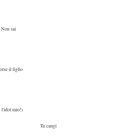
sai
iglio
io!)
angi