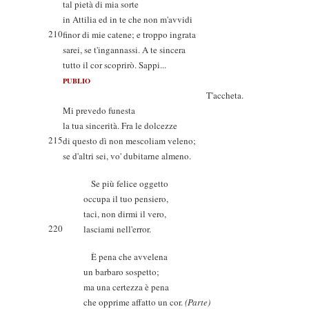
tal pietà di mia sorte
in Attilia ed in te che non m'avvidi
210
finor di mie catene; e troppo ingrata
sarei, se t'ingannassi. A te sincera
tutto il cor scoprirò. Sappi...
PUBLIO
T'accheta.
Mi prevedo funesta
la tua sincerità. Fra le dolcezze
215
di questo dì non mescoliam veleno;
se d'altri sei, vo' dubitarne almeno.
Se più felice oggetto
occupa il tuo pensiero,
taci, non dirmi il vero,
220
lasciami nell'error.
È pena che avvelena
un barbaro sospetto;
ma una certezza è pena
che opprime affatto un cor.
(Parte)