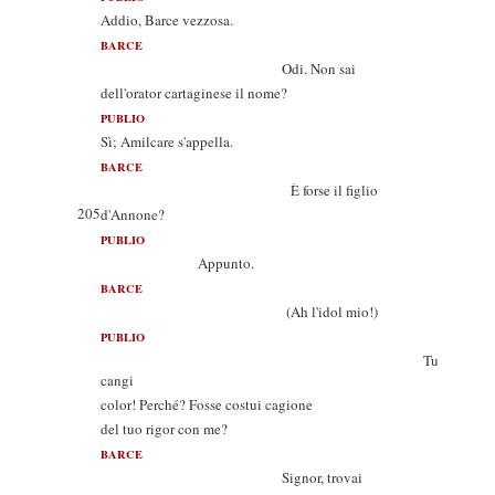
Addio, Barce vezzosa.
BARCE
Odi. Non sai
dell'orator cartaginese il nome?
PUBLIO
Sì; Amilcare s'appella.
BARCE
È forse il figlio
205
d'Annone?
PUBLIO
Appunto.
BARCE
(Ah l'idol mio!)
PUBLIO
Tu
cangi
color! Perché? Fosse costui cagione
del tuo rigor con me?
BARCE
Signor, trovai