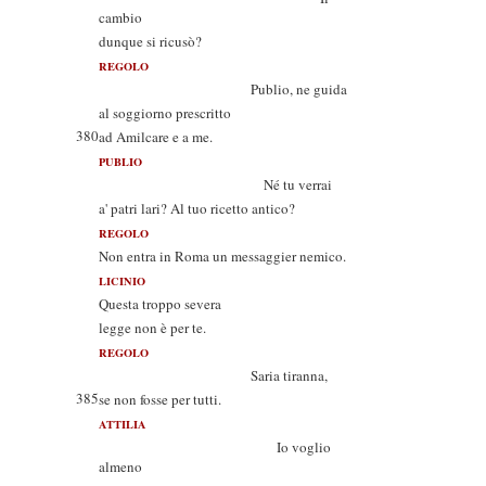
cambio
dunque si ricusò?
REGOLO
Publio, ne guida
al soggiorno prescritto
380
ad Amilcare e a me.
PUBLIO
Né tu verrai
a' patri lari? Al tuo ricetto antico?
REGOLO
Non entra in Roma un messaggier nemico.
LICINIO
Questa troppo severa
legge non è per te.
REGOLO
Saria tiranna,
385
se non fosse per tutti.
ATTILIA
Io voglio
almeno