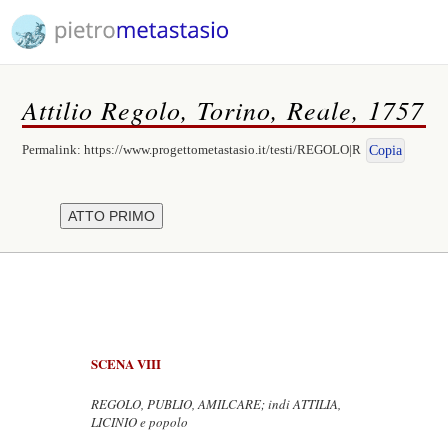
Attilio Regolo, Torino, Reale, 1757
Permalink:
https://www.progettometastasio.it/testi/REGOLO|R
Copia
SCENA VIII
REGOLO, PUBLIO, AMILCARE; indi ATTILIA,
LICINIO e popolo