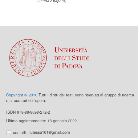
Licinio e popolo)
Copyright © 2010
Tutti i diritti dei testi sono riservati al gruppo di ricerca
e ai curatori dell'opera.
ISBN 978-88-8098-272-2
Ultimo aggiornamento: 18 gennaio 2022
contatti: