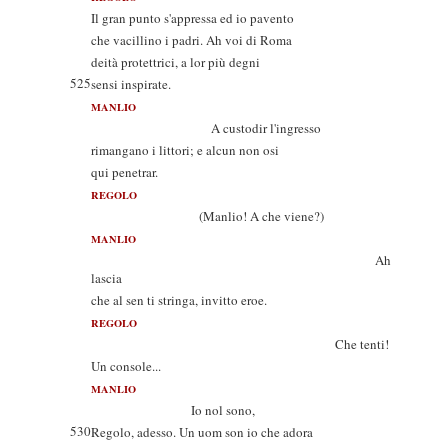
Il gran punto s'appressa ed io pavento
che vacillino i padri. Ah voi di Roma
deità protettrici, a lor più degni
525
sensi inspirate.
MANLIO
A custodir l'ingresso
rimangano i littori; e alcun non osi
qui penetrar.
REGOLO
(Manlio! A che viene?)
MANLIO
Ah
lascia
che al sen ti stringa, invitto eroe.
REGOLO
Che tenti!
Un console...
MANLIO
Io nol sono,
530
Regolo, adesso. Un uom son io che adora