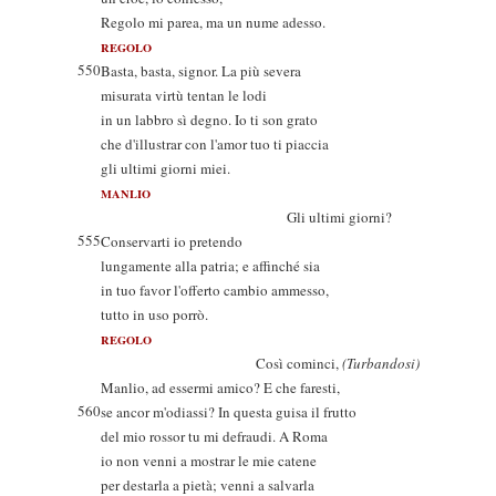
Regolo mi parea, ma un nume adesso.
REGOLO
550
Basta, basta, signor. La più severa
misurata virtù tentan le lodi
in un labbro sì degno. Io ti son grato
che d'illustrar con l'amor tuo ti piaccia
gli ultimi giorni miei.
MANLIO
Gli ultimi giorni?
555
Conservarti io pretendo
lungamente alla patria; e affinché sia
in tuo favor l'offerto cambio ammesso,
tutto in uso porrò.
REGOLO
Così cominci,
(Turbandosi)
Manlio, ad essermi amico? E che faresti,
560
se ancor m'odiassi? In questa guisa il frutto
del mio rossor tu mi defraudi. A Roma
io non venni a mostrar le mie catene
per destarla a pietà; venni a salvarla