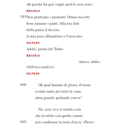
Ah perché fra que' ceppi anch'io non sono!
REGOLO
595
Non perdiamo i momenti. Ormai raccolti
forse saranno i padri. Alla tua fede
della patria il decoro,
la mia pace abbandono e l'onor mio.
MANLIO
Addio, gloria del Tebro.
REGOLO
Amico, addio.
(Abbracciandosi)
MANLIO
600
Oh qual fiamma di gloria, d'onore
scorrer sento per tutte le vene,
alma grande, parlando con te!
No; non vive sì timido core
che in udirti con quelle catene
605
non cambiasse la sorte d'un re.
(Parte)