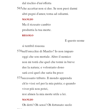
dal rischio d'un'offerta
565
che accettar non si dee. Se non puoi darmi
altri pegni d'amor, torna ad odiarmi.
MANLIO
Ma il ricusato cambio
produrria la tua morte.
REGOLO
E questo nome
sì terribil risuona
570
nell'orecchie di Manlio? Io non imparo
oggi che son mortale. Altro il nemico
non mi torrà che quel che tormi in breve
dee la natura; e volontario dono
sarà così quel che saria fra poco
575
necessario tributo. Il mondo apprenda
ch'io vissi sol per la mia patria; e quando
viver più non potei,
resi almen la mia morte utile a lei.
MANLIO
Oh detti! Oh sensi! Oh fortunato suolo