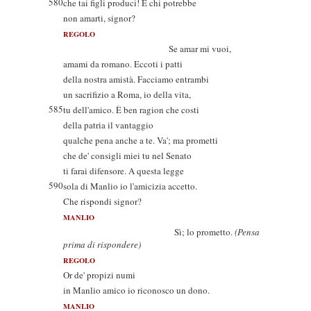
580
che tai figli produci! E chi potrebbe
non amarti, signor?
REGOLO
Se amar mi vuoi,
amami da romano. Eccoti i patti
della nostra amistà. Facciamo entrambi
un sacrifizio a Roma, io della vita,
585
tu dell'amico. È ben ragion che costi
della patria il vantaggio
qualche pena anche a te. Va'; ma prometti
che de' consigli miei tu nel Senato
ti farai difensore. A questa legge
590
sola di Manlio io l'amicizia accetto.
Che rispondi signor?
MANLIO
Sì; lo prometto.
(Pensa
prima di rispondere)
REGOLO
Or de' propizi numi
in Manlio amico io riconosco un dono.
MANLIO