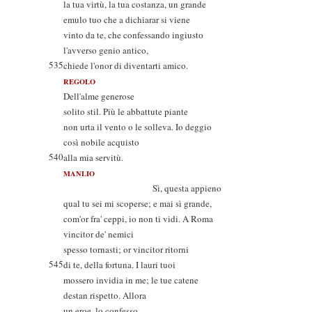
la tua virtù, la tua costanza, un grande
emulo tuo che a dichiarar si viene
vinto da te, che confessando ingiusto
l'avverso genio antico,
535
chiede l'onor di diventarti amico.
REGOLO
Dell'alme generose
solito stil. Più le abbattute piante
non urta il vento o le solleva. Io deggio
così nobile acquisto
540
alla mia servitù.
MANLIO
Sì, questa appieno
qual tu sei mi scoperse; e mai sì grande,
com'or fra' ceppi, io non ti vidi. A Roma
vincitor de' nemici
spesso tornasti; or vincitor ritorni
545
di te, della fortuna. I lauri tuoi
mossero invidia in me; le tue catene
destan rispetto. Allora
un eroe, lo confesso,