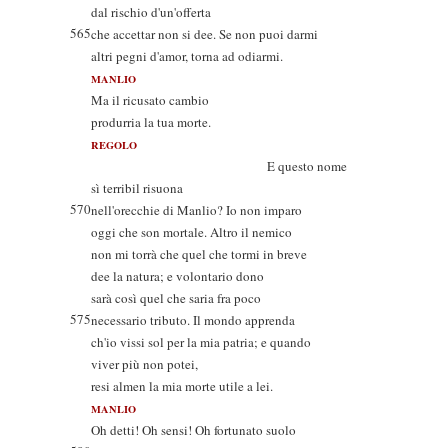
dal rischio d'un'offerta
565
che accettar non si dee. Se non puoi darmi
altri pegni d'amor, torna ad odiarmi.
MANLIO
Ma il ricusato cambio
produrria la tua morte.
REGOLO
E questo nome
sì terribil risuona
570
nell'orecchie di Manlio? Io non imparo
oggi che son mortale. Altro il nemico
non mi torrà che quel che tormi in breve
dee la natura; e volontario dono
sarà così quel che saria fra poco
575
necessario tributo. Il mondo apprenda
ch'io vissi sol per la mia patria; e quando
viver più non potei,
resi almen la mia morte utile a lei.
MANLIO
Oh detti! Oh sensi! Oh fortunato suolo