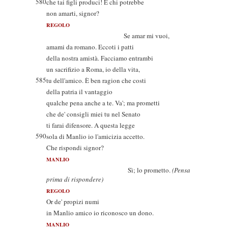
580
che tai figli produci! E chi potrebbe
non amarti, signor?
REGOLO
Se amar mi vuoi,
amami da romano. Eccoti i patti
della nostra amistà. Facciamo entrambi
un sacrifizio a Roma, io della vita,
585
tu dell'amico. È ben ragion che costi
della patria il vantaggio
qualche pena anche a te. Va'; ma prometti
che de' consigli miei tu nel Senato
ti farai difensore. A questa legge
590
sola di Manlio io l'amicizia accetto.
Che rispondi signor?
MANLIO
Sì; lo prometto.
(Pensa
prima di rispondere)
REGOLO
Or de' propizi numi
in Manlio amico io riconosco un dono.
MANLIO