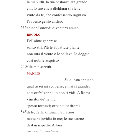
la tua virtù, la tua costanza, un grande
emulo tuo che a dichiarar si viene
vinto da te, che confessando ingiusto
l'avverso genio antico,
535
chiede l'onor di diventarti amico.
REGOLO
Dell'alme generose
solito stil. Più le abbattute piante
non urta il vento o le solleva. Io deggio
così nobile acquisto
540
alla mia servitù.
MANLIO
Sì, questa appieno
qual tu sei mi scoperse; e mai sì grande,
com'or fra' ceppi, io non ti vidi. A Roma
vincitor de' nemici
spesso tornasti; or vincitor ritorni
545
di te, della fortuna. I lauri tuoi
mossero invidia in me; le tue catene
destan rispetto. Allora
un eroe, lo confesso,