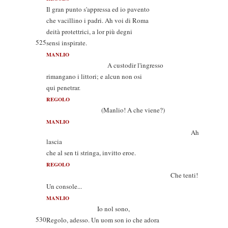
Il gran punto s'appressa ed io pavento
che vacillino i padri. Ah voi di Roma
deità protettrici, a lor più degni
525
sensi inspirate.
MANLIO
A custodir l'ingresso
rimangano i littori; e alcun non osi
qui penetrar.
REGOLO
(Manlio! A che viene?)
MANLIO
Ah
lascia
che al sen ti stringa, invitto eroe.
REGOLO
Che tenti!
Un console...
MANLIO
Io nol sono,
530
Regolo, adesso. Un uom son io che adora