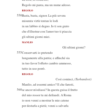
Regolo mi parea, ma un nume adesso.
REGOLO
550
Basta, basta, signor. La più severa
misurata virtù tentan le lodi
in un labbro sì degno. Io ti son grato
che d'illustrar con l'amor tuo ti piaccia
gli ultimi giorni miei.
MANLIO
Gli ultimi giorni?
555
Conservarti io pretendo
lungamente alla patria; e affinché sia
in tuo favor l'offerto cambio ammesso,
tutto in uso porrò.
REGOLO
Così cominci,
(Turbandosi)
Manlio, ad essermi amico? E che faresti,
560
se ancor m'odiassi? In questa guisa il frutto
del mio rossor tu mi defraudi. A Roma
io non venni a mostrar le mie catene
per destarla a pietà; venni a salvarla