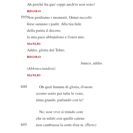
Ah perché fra que' ceppi anch'io non sono!
REGOLO
595
Non perdiamo i momenti. Ormai raccolti
forse saranno i padri. Alla tua fede
della patria il decoro,
la mia pace abbandono e l'onor mio.
MANLIO
Addio, gloria del Tebro.
REGOLO
Amico, addio.
(Abbracciandosi)
MANLIO
600
Oh qual fiamma di gloria, d'onore
scorrer sento per tutte le vene,
alma grande, parlando con te!
No; non vive sì timido core
che in udirti con quelle catene
605
non cambiasse la sorte d'un re.
(Parte)