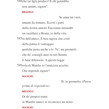
580
che tai figli produci! E chi potrebbe
non amarti, signor?
REGOLO
Se amar mi vuoi,
amami da romano. Eccoti i patti
della nostra amistà. Facciamo entrambi
un sacrifizio a Roma, io della vita,
585
tu dell'amico. È ben ragion che costi
della patria il vantaggio
qualche pena anche a te. Va'; ma prometti
che de' consigli miei tu nel Senato
ti farai difensore. A questa legge
590
sola di Manlio io l'amicizia accetto.
Che rispondi signor?
MANLIO
Sì; lo prometto.
(Pensa
prima di rispondere)
REGOLO
Or de' propizi numi
in Manlio amico io riconosco un dono.
MANLIO