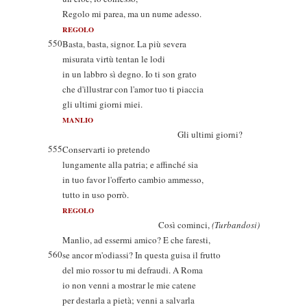
Regolo mi parea, ma un nume adesso.
REGOLO
550
Basta, basta, signor. La più severa
misurata virtù tentan le lodi
in un labbro sì degno. Io ti son grato
che d'illustrar con l'amor tuo ti piaccia
gli ultimi giorni miei.
MANLIO
Gli ultimi giorni?
555
Conservarti io pretendo
lungamente alla patria; e affinché sia
in tuo favor l'offerto cambio ammesso,
tutto in uso porrò.
REGOLO
Così cominci,
(Turbandosi)
Manlio, ad essermi amico? E che faresti,
560
se ancor m'odiassi? In questa guisa il frutto
del mio rossor tu mi defraudi. A Roma
io non venni a mostrar le mie catene
per destarla a pietà; venni a salvarla