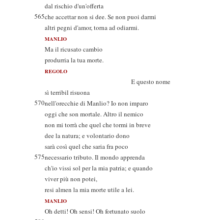
dal rischio d'un'offerta
565
che accettar non si dee. Se non puoi darmi
altri pegni d'amor, torna ad odiarmi.
MANLIO
Ma il ricusato cambio
produrria la tua morte.
REGOLO
E questo nome
sì terribil risuona
570
nell'orecchie di Manlio? Io non imparo
oggi che son mortale. Altro il nemico
non mi torrà che quel che tormi in breve
dee la natura; e volontario dono
sarà così quel che saria fra poco
575
necessario tributo. Il mondo apprenda
ch'io vissi sol per la mia patria; e quando
viver più non potei,
resi almen la mia morte utile a lei.
MANLIO
Oh detti! Oh sensi! Oh fortunato suolo