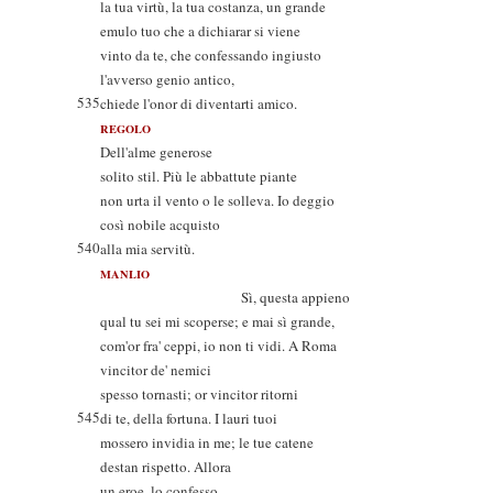
la tua virtù, la tua costanza, un grande
emulo tuo che a dichiarar si viene
vinto da te, che confessando ingiusto
l'avverso genio antico,
535
chiede l'onor di diventarti amico.
REGOLO
Dell'alme generose
solito stil. Più le abbattute piante
non urta il vento o le solleva. Io deggio
così nobile acquisto
540
alla mia servitù.
MANLIO
Sì, questa appieno
qual tu sei mi scoperse; e mai sì grande,
com'or fra' ceppi, io non ti vidi. A Roma
vincitor de' nemici
spesso tornasti; or vincitor ritorni
545
di te, della fortuna. I lauri tuoi
mossero invidia in me; le tue catene
destan rispetto. Allora
un eroe, lo confesso,