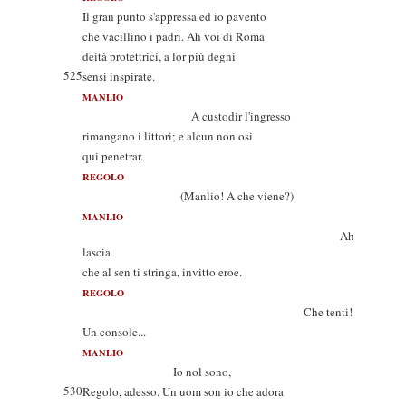
Il gran punto s'appressa ed io pavento
che vacillino i padri. Ah voi di Roma
deità protettrici, a lor più degni
525
sensi inspirate.
MANLIO
A custodir l'ingresso
rimangano i littori; e alcun non osi
qui penetrar.
REGOLO
(Manlio! A che viene?)
MANLIO
Ah
lascia
che al sen ti stringa, invitto eroe.
REGOLO
Che tenti!
Un console...
MANLIO
Io nol sono,
530
Regolo, adesso. Un uom son io che adora