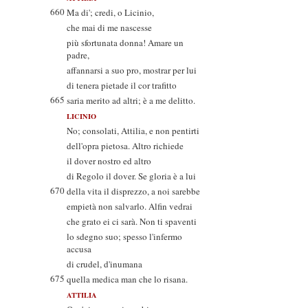
660
Ma di'; credi, o Licinio,
che mai di me nascesse
più sfortunata donna! Amare un
padre,
affannarsi a suo pro, mostrar per lui
di tenera pietade il cor trafitto
665
saria merito ad altri; è a me delitto.
LICINIO
No; consolati, Attilia, e non pentirti
dell'opra pietosa. Altro richiede
il dover nostro ed altro
di Regolo il dover. Se gloria è a lui
670
della vita il disprezzo, a noi sarebbe
empietà non salvarlo. Alfin vedrai
che grato ei ci sarà. Non ti spaventi
lo sdegno suo; spesso l'infermo
accusa
di crudel, d'inumana
675
quella medica man che lo risana.
ATTILIA