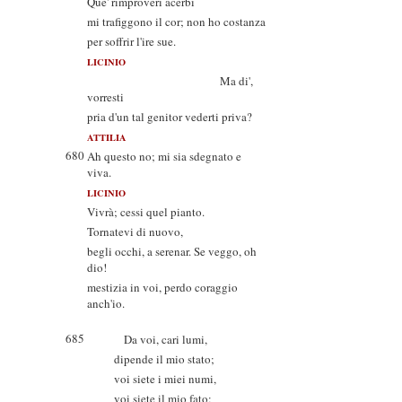
Que' rimproveri acerbi
mi trafiggono il cor; non ho costanza
per soffrir l'ire sue.
LICINIO
Ma di',
vorresti
pria d'un tal genitor vederti priva?
ATTILIA
680
Ah questo no; mi sia sdegnato e
viva.
LICINIO
Vivrà; cessi quel pianto.
Tornatevi di nuovo,
begli occhi, a serenar. Se veggo, oh
dio!
mestizia in voi, perdo coraggio
anch'io.
685
Da voi, cari lumi,
dipende il mio stato;
voi siete i miei numi,
voi siete il mio fato;