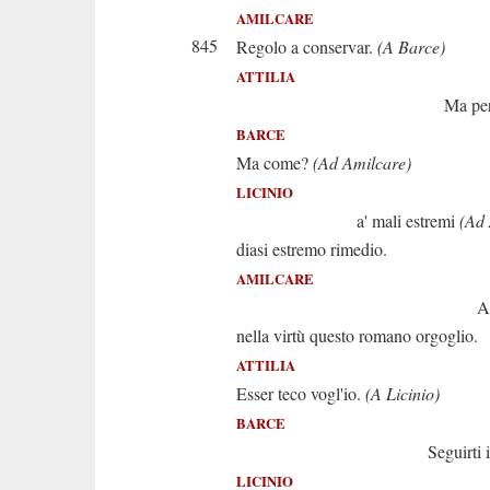
AMILCARE
845
Regolo a conservar.
(A Barce)
ATTILIA
Ma per qual 
BARCE
Ma come?
(Ad Amilcare)
LICINIO
a' mali estremi
(Ad 
diasi estremo rimedio.
AMILCARE
Abbia riv
nella virtù questo romano orgoglio.
ATTILIA
Esser teco vogl'io.
(A Licinio)
BARCE
Seguirti io vog
LICINIO