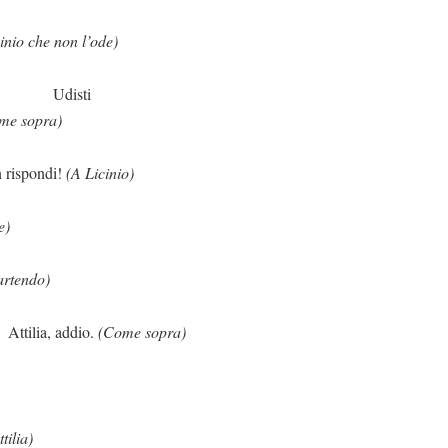
inio che non l’ode)
ti
me sopra)
ndi!
(A Licinio)
e)
artendo)
ddio.
(Come sopra)
tilia)