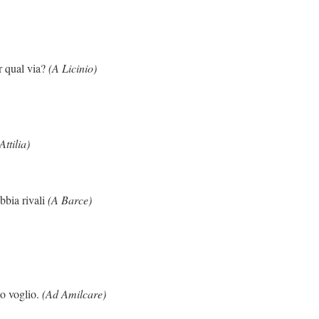
via?
(A Licinio)
Attilia)
ali
(A Barce)
lio.
(Ad Amilcare)