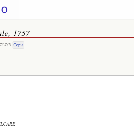
ale, 1757
EGOLO|R
Copia
MILCARE