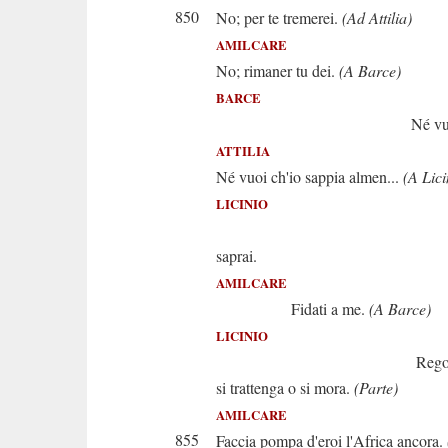
850
No; per te tremerei.
(Ad Attilia)
AMILCARE
No; rimaner tu dei.
(A Barce)
BARCE
Né vuoi spieg
ATTILIA
Né vuoi ch'io sappia almen...
(A Lici
LICINIO
Tutto fr
saprai.
AMILCARE
Fidati a me.
(A Barce)
LICINIO
Regolo in 
si trattenga o si mora.
(Parte)
AMILCARE
855
Faccia pompa d'eroi l'Africa ancora.