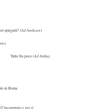
arti?
(Ad Amilcare)
nio)
a poco
(Ad Attilia)
Roma
(S’incammina e poi si