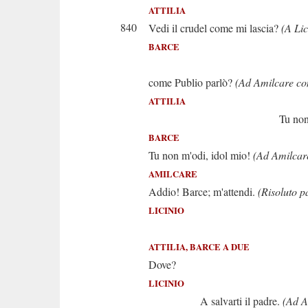
ATTILIA
840
Vedi il crudel come mi lascia?
(A Lic
BARCE
Udis
come Publio parlò?
(Ad Amilcare co
ATTILIA
Tu non rispo
BARCE
Tu non m'odi, idol mio!
(Ad Amilcar
AMILCARE
Addio! Barce; m'attendi.
(Risoluto p
LICINIO
Attilia, a
ATTILIA, BARCE A DUE
Dove?
LICINIO
A salvarti il padre.
(Ad At