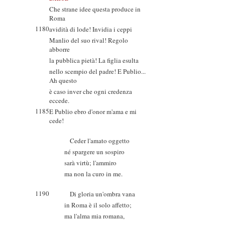
Che strane idee questa produce in
Roma
1180
avidità di lode! Invidia i ceppi
Manlio del suo rival! Regolo
abborre
la pubblica pietà! La figlia esulta
nello scempio del padre! E Publio...
Ah questo
è caso inver che ogni credenza
eccede.
1185
E Publio ebro d'onor m'ama e mi
cede!
Ceder l'amato oggetto
né spargere un sospiro
sarà virtù; l'ammiro
ma non la curo in me.
1190
Di gloria un'ombra vana
in Roma è il solo affetto;
ma l'alma mia romana,