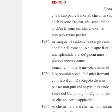
REGOLO
Roma ramme
che il suo padre è mortal, che alfin vac
anch'ei sotto l'acciar, che sente alfine
anch'ei le vene inaridir, che ormai
non può versar per lei
1245
né sangue né sudor, che non gli resta
che finir da romano. Ah m'apre il ciel
una splendida via; de' giorni miei
posso l'annoso stame
troncar con lode; e mi volete infame!
1250
No; possibil non è. De' miei Romani
conosco il cor. Da Regolo diverso
pensar non può chi respirò nascendo
l'aure del Campidoglio. Ognun di voi
so che nel cor m'applaude;
1255
so che m'invidia, e che fra' moti ancor