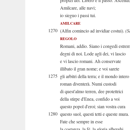
propizi dei. Libero è il passo. Ascendi
Amilcare, alle navi;
io sieguo i passi tui.
AMILCARE
1270
(Alfin comincio ad invidiar costui).
(S
REGOLO
Romani, addio. Siano i congedi estrem
degni di noi. Lode agli dei, vi lascio
e vi lascio romani. Ah conservate
illibato il gran nome; e voi sarete
1275
gli arbitri della terra; e il mondo intero
roman diventerà. Numi custodi
di quest'almo terren, dee protettrici
della stirpe d'Enea, confido a voi
questo popol d'eroi; sian vostra cura
1280
questo suol, questi tetti e queste mura.
Fate che sempre in esse
la costanza, la fé, la gloria alberghi,