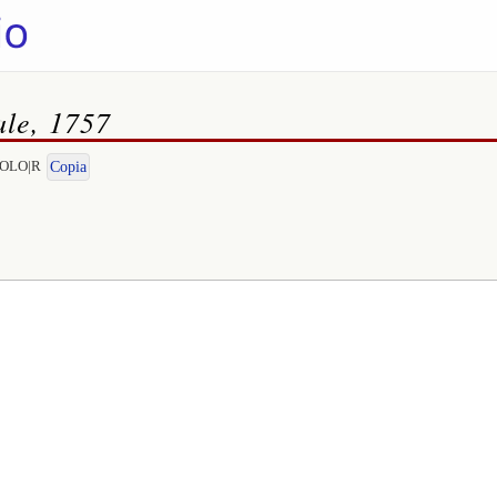
ale, 1757
EGOLO|R
Copia