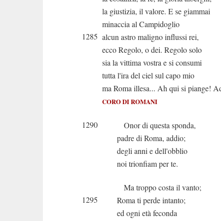
la giustizia, il valore. E se giammai
minaccia al Campidoglio
1285
alcun astro maligno influssi rei,
ecco Regolo, o dei. Regolo solo
sia la vittima vostra e si consumi
tutta l'ira del ciel sul capo mio
ma Roma illesa... Ah qui si piange! A
CORO DI ROMANI
1290
Onor di questa sponda,
padre di Roma, addio;
degli anni e dell'obblio
noi trionfiam per te.
Ma troppo costa il vanto;
1295
Roma ti perde intanto;
ed ogni età feconda