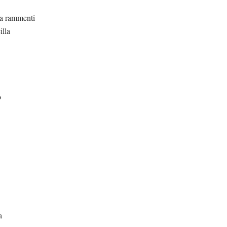
nti
illa
o
a