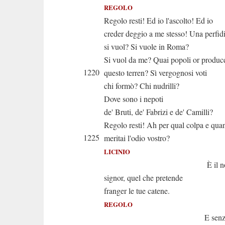
REGOLO
Regolo resti! Ed io l'ascolto! Ed io
creder deggio a me stesso! Una perfid
si vuol? Si vuole in Roma?
Si vuol da me? Quai popoli or produc
1220
questo terren? Sì vergognosi voti
chi formò? Chi nudrilli?
Dove sono i nepoti
de' Bruti, de' Fabrizi e de' Camilli?
Regolo resti! Ah per qual colpa e qua
1225
meritai l'odio vostro?
LICINIO
È il nostro a
signor, quel che pretende
franger le tue catene.
REGOLO
E senza que