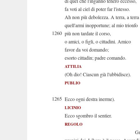
di quel che l'ingannò tenero eccesso,
fa voti al ciel di poter far l'istesso.
Ah non più debolezza. A terra, a terra
quell'armi inopportune; al mio trionfo
1260
più non tardate il corso,
o amici, o figli, o cittadini. Amico
favor da voi domando;
esorto cittadin; padre comando.
ATTILIA
(Oh dio! Ciascun già l'ubbidisce).
PUBLIO
(Oh d
1265
Ecco ogni destra inerme).
LICINIO
Ecco sgombro il sentier.
REGOLO
Grazie vi r