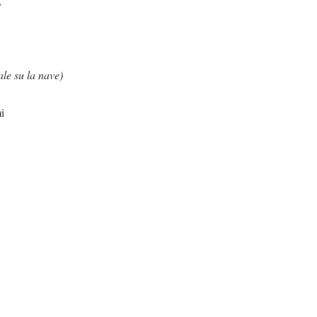
,
ale su la nave)
i