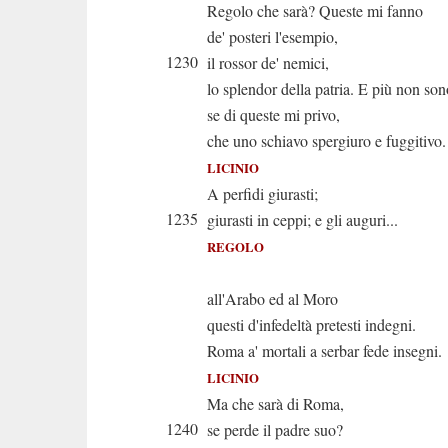
Regolo che sarà? Queste mi fanno
de' posteri l'esempio,
1230
il rossor de' nemici,
lo splendor della patria. E più non son
se di queste mi privo,
che uno schiavo spergiuro e fuggitivo.
LICINIO
A perfidi giurasti;
1235
giurasti in ceppi; e gli auguri...
REGOLO
Eh lasc
all'Arabo ed al Moro
questi d'infedeltà pretesti indegni.
Roma a' mortali a serbar fede insegni.
LICINIO
Ma che sarà di Roma,
1240
se perde il padre suo?