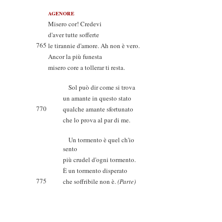
AGENORE
Misero cor! Credevi
d'aver tutte sofferte
765
le tirannie d'amore. Ah non è vero.
Ancor la più funesta
misero core a tollerar ti resta.
Sol può dir come si trova
un amante in questo stato
770
qualche amante sfortunato
che lo prova al par di me.
Un tormento è quel ch'io
sento
più crudel d'ogni tormento.
È un tormento disperato
775
che soffribile non è.
(Parte)