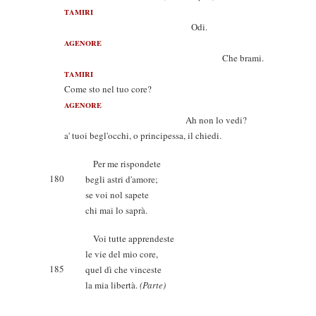
TAMIRI
Odi.
AGENORE
Che brami.
TAMIRI
Come sto nel tuo core?
AGENORE
Ah non lo vedi?
a' tuoi begl'occhi, o principessa, il chiedi.
Per me rispondete
180
begli astri d'amore;
se voi nol sapete
chi mai lo saprà.
Voi tutte apprendeste
le vie del mio core,
185
quel dì che vinceste
la mia libertà.
(Parte)