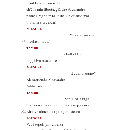
il sol ben che mi resta
ch'è la mia libertà, già che Alessandro
padre e regno m'ha tolto. Oh quanto mai
ti piansi e ti cercai!
AGENORE
Ma dove ascosa
160
ti celasti finor?
TAMIRI
La bella Elisa
fuggitiva m'accolse.
AGENORE
E qual disegno?
Ah m'attende Alessandro.
Addio, ritornerò.
TAMIRI
Senti. Alla fuga
tu d'aprirmi un cammin ben mio procura.
165
Altrove almeno io piangerò sicura.
AGENORE
Vuoi seguir principessa