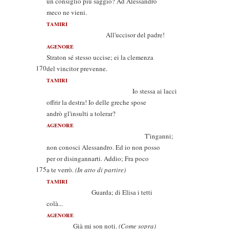
un consiglio più saggio? Ad Alessandro
meco ne vieni.
TAMIRI
All'uccisor del padre!
AGENORE
Straton sé stesso uccise; ei la clemenza
170
del vincitor prevenne.
TAMIRI
Io stessa ai lacci
offrir la destra! Io delle greche spose
andrò gl'insulti a tolerar?
AGENORE
T'inganni;
non conosci Alessandro. Ed io non posso
per or disingannarti. Addio; Fra poco
175
a te verrò.
(In atto di partire)
TAMIRI
Guarda; di Elisa i tetti
colà...
AGENORE
Già mi son noti.
(Come sopra)