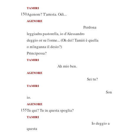
TAMIRI
150
Agenore? T'arresta. Odi...
AGENORE
Perdona
leggiadra pastorella, io d'Alessandro
deggio or su l'orme... (Oh dei! Tamiri è quella
o m'inganna il desio?)
Principessa?
TAMIRI
Ah mio ben.
AGENORE
Sei tu?
TAMIRI
Son
io.
AGENORE
155
Tu qui? Tu in questa spoglia?
TAMIRI
Io deggio a
questa