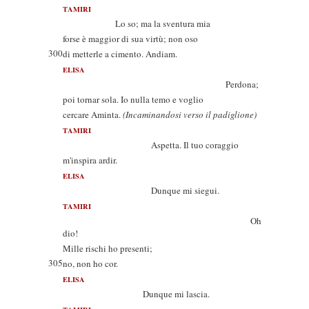
TAMIRI
Lo so; ma la sventura mia
forse è maggior di sua virtù; non oso
300
di metterle a cimento. Andiam.
ELISA
Perdona;
poi tornar sola. Io nulla temo e voglio
cercare Aminta.
(Incaminandosi verso il padiglione)
TAMIRI
Aspetta. Il tuo coraggio
m'inspira ardir.
ELISA
Dunque mi siegui.
TAMIRI
Oh
dio!
Mille rischi ho presenti;
305
no, non ho cor.
ELISA
Dunque mi lascia.