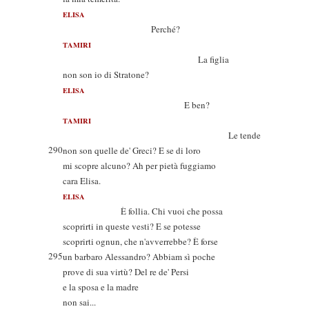
ELISA
Perché?
TAMIRI
La figlia
non son io di Stratone?
ELISA
E ben?
TAMIRI
Le tende
290
non son quelle de' Greci? E se di loro
mi scopre alcuno? Ah per pietà fuggiamo
cara Elisa.
ELISA
È follia. Chi vuoi che possa
scoprirti in queste vesti? E se potesse
scoprirti ognun, che n'avverrebbe? È forse
295
un barbaro Alessandro? Abbiam sì poche
prove di sua virtù? Del re de' Persi
e la sposa e la madre
non sai...