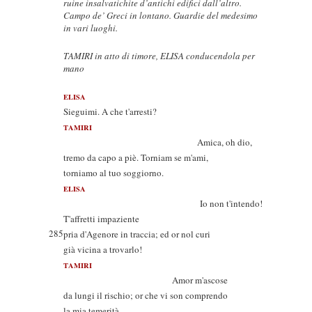
ruine insalvatichite d’antichi edifici dall’altro.
Campo de’ Greci in lontano. Guardie del medesimo
in vari luoghi.
TAMIRI in atto di timore, ELISA conducendola per
mano
ELISA
Sieguimi. A che t'arresti?
TAMIRI
Amica, oh dio,
tremo da capo a piè. Torniam se m'ami,
torniamo al tuo soggiorno.
ELISA
Io non t'intendo!
T'affretti impaziente
285
pria d'Agenore in traccia; ed or nol curi
già vicina a trovarlo!
TAMIRI
Amor m'ascose
da lungi il rischio; or che vi son comprendo
la mia temerità.