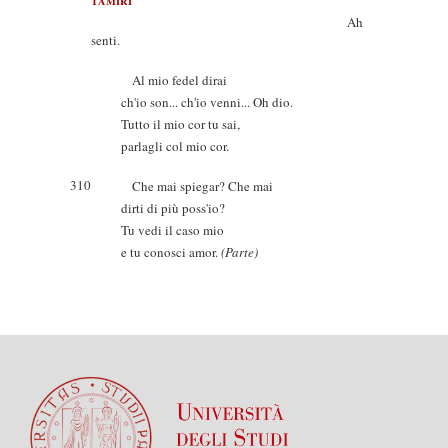
TAMIRI
Ah
senti.
Al mio fedel dirai
ch'io son... ch'io venni... Oh dio.
Tutto il mio cor tu sai,
parlagli col mio cor.
310
Che mai spiegar? Che mai
dirti di più poss'io?
Tu vedi il caso mio
e tu conosci amor.
(Parte)