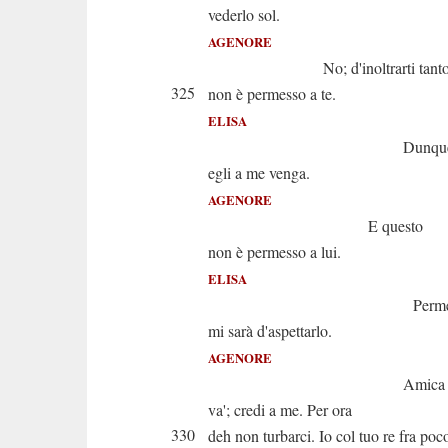
vederlo sol.
AGENORE
No; d'inoltrarti tant
325
non è permesso a te.
ELISA
Dunque l'avve
egli a me venga.
AGENORE
E questo
non è permesso a lui.
ELISA
Permesso al
mi sarà d'aspettarlo.
AGENORE
Amica Eli
va'; credi a me. Per ora
330
deh non turbarci. Io col tuo re fra poc