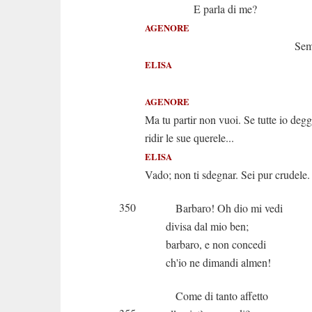
E parla di me?
AGENORE
Sempre
ELISA
E che 
AGENORE
Ma tu partir non vuoi. Se tutte io degg
ridir le sue querele...
ELISA
Vado; non ti sdegnar. Sei pur crudele.
350
Barbaro! Oh dio mi vedi
divisa dal mio ben;
barbaro, e non concedi
ch'io ne dimandi almen!
Come di tanto affetto