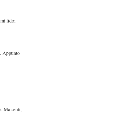
do;
unto
e
senti;