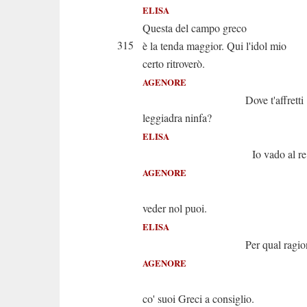
ELISA
Questa del campo greco
315
è la tenda maggior. Qui l'idol mio
certo ritroverò.
AGENORE
Dove t'affretti
leggiadra ninfa?
ELISA
Io vado al re
AGENORE
Perdo
veder nol puoi.
ELISA
Per qual ragion
AGENORE
Or si
co' suoi Greci a consiglio.