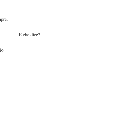
.
dice?
io