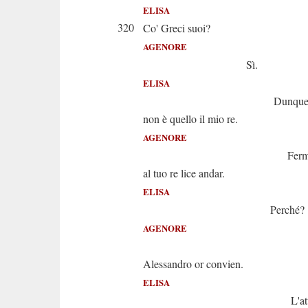
ELISA
320
Co' Greci suoi?
AGENORE
Sì.
ELISA
Dunque andar po
non è quello il mio re.
AGENORE
Ferma. Né 
al tuo re lice andar.
ELISA
Perché?
AGENORE
Che att
Alessandro or convien.
ELISA
L'attenda. Io