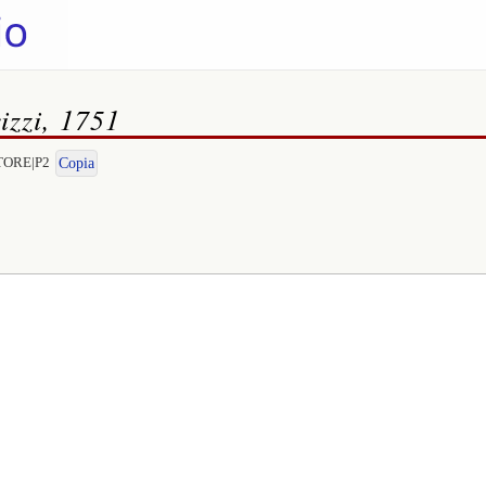
izzi, 1751
STORE|P2
Copia