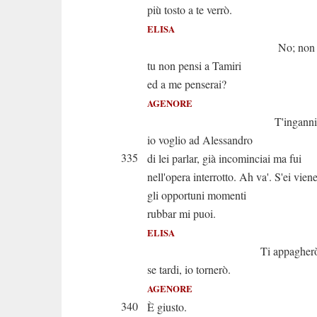
più tosto a te verrò.
ELISA
No; non mi fi
tu non pensi a Tamiri
ed a me penserai?
AGENORE
T'inganni. App
io voglio ad Alessandro
335
di lei parlar, già incominciai ma fui
nell'opera interrotto. Ah va'. S'ei vien
gli opportuni momenti
rubbar mi puoi.
ELISA
Ti appagherò. Ma 
se tardi, io tornerò.
AGENORE
340
È giusto.