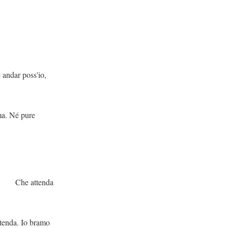
ss'io,
pure
enda
 bramo