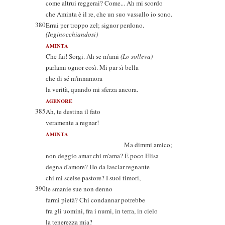
come altrui reggerai? Come... Ah mi scordo
che Aminta è il re, che un suo vassallo io sono.
380
Errai per troppo zel; signor perdono.
(Inginocchiandosi)
AMINTA
Che fai! Sorgi. Ah se m'ami
(Lo solleva)
parlami ognor così. Mi par sì bella
che di sé m'innamora
la verità, quando mi sferza ancora.
AGENORE
385
Ah, te destina il fato
veramente a regnar!
AMINTA
Ma dimmi amico;
non deggio amar chi m'ama? È poco Elisa
degna d'amore? Ho da lasciar regnante
chi mi scelse pastore? I suoi timori,
390
le smanie sue non denno
farmi pietà? Chi condannar potrebbe
fra gli uomini, fra i numi, in terra, in cielo
la tenerezza mia?