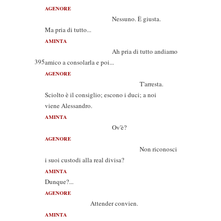
AGENORE
Nessuno. È giusta.
Ma pria di tutto...
AMINTA
Ah pria di tutto andiamo
395
amico a consolarla e poi...
AGENORE
T'arresta.
Sciolto è il consiglio; escono i duci; a noi
viene Alessandro.
AMINTA
Ov'è?
AGENORE
Non riconosci
i suoi custodi alla real divisa?
AMINTA
Dunque?...
AGENORE
Attender convien.
AMINTA