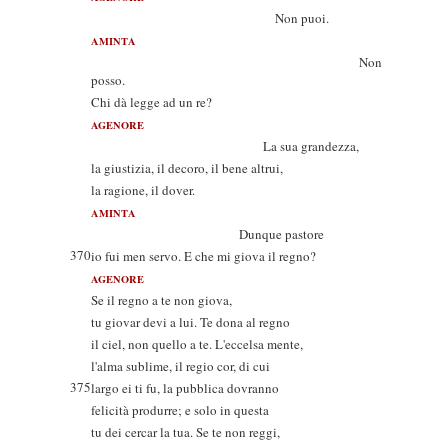
Non puoi.
AMINTA
Non
posso.
Chi dà legge ad un re?
AGENORE
La sua grandezza,
la giustizia, il decoro, il bene altrui,
la ragione, il dover.
AMINTA
Dunque pastore
370
io fui men servo. E che mi giova il regno?
AGENORE
Se il regno a te non giova,
tu giovar devi a lui. Te dona al regno
il ciel, non quello a te. L'eccelsa mente,
l'alma sublime, il regio cor, di cui
375
largo ei ti fu, la pubblica dovranno
felicità produrre; e solo in questa
tu dei cercar la tua. Se te non reggi,