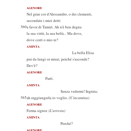
AGENORE
Nel gran cor d'Alessandro, o dei clementi,
secondate i miei detti
360
a favor di Tamiri. Ah n'è ben degna
la sua virtù, la sua beltà... Ma dove,
dove corri o mio re?
AMINTA
La bella Elisa
pur da lungi or mirai; perché s'asconde?
Dov'è?
AGENORE
Partì.
AMINTA
Senza vedermi! Ingrata;
365
ah raggiungerla io voglio.
(S’incamina)
AGENORE
Ferma signor.
(L’arresta)
AMINTA
Perché?
AGENORE