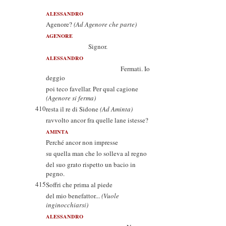
ALESSANDRO
Agenore?
(Ad Agenore che parte)
AGENORE
Signor.
ALESSANDRO
Fermati. Io
deggio
poi teco favellar. Per qual cagione
(Agenore si ferma)
410
resta il re di Sidone
(Ad Aminta)
ravvolto ancor fra quelle lane istesse?
AMINTA
Perché ancor non impresse
su quella man che lo solleva al regno
del suo grato rispetto un bacio in
pegno.
415
Soffri che prima al piede
del mio benefattor...
(Vuole
inginocchiarsi)
ALESSANDRO