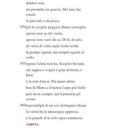
dubbio solo
mi promette un gran re. Del mar che
varchi
tu prevedi, e mi piace,
450
già lo scoglio peggior. Darne consiglio
spesso non sa chi vuole,
spesso non vuol chi sa. Di fé, di zelo,
di valor, di virtù sugli occhi nostri
fa pompa ognun; ma sempre eguale al
volto
455
ognun l'alma non ha. Sceglier fra tanti
chi sappia e voglia è gran dottrina; e
forse
è la sola d'un re. Per mano altrui
ben di Marte e d'Astrea l'opre più belle
può un re compir; ma il penetrar gli
oscuri
460
nascondigli di un cor, distinguer chiara
la verità fra le menzogne oppressa
è la grande al re solo opra commessa.
AMINTA