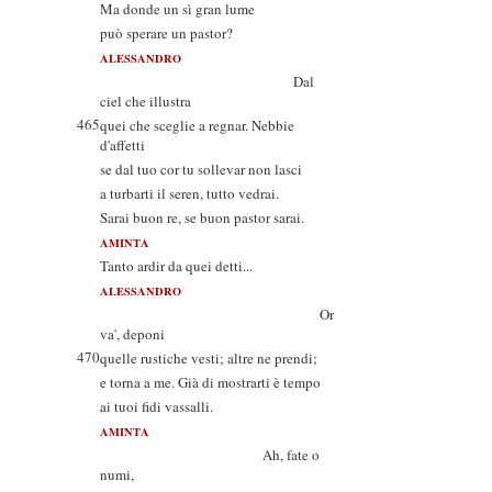
Ma donde un sì gran lume
può sperare un pastor?
ALESSANDRO
Dal
ciel che illustra
465
quei che sceglie a regnar. Nebbie
d'affetti
se dal tuo cor tu sollevar non lasci
a turbarti il seren, tutto vedrai.
Sarai buon re, se buon pastor sarai.
AMINTA
Tanto ardir da quei detti...
ALESSANDRO
Or
va', deponi
470
quelle rustiche vesti; altre ne prendi;
e torna a me. Già di mostrarti è tempo
ai tuoi fidi vassalli.
AMINTA
Ah, fate o
numi,