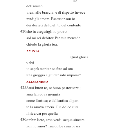
No;
dell'amico
vieni alle braccia; e di rispetto invece
rendigli amore. Esecutor son io
dei decreti del ciel; tu del contento
420
che in eseguirgli io provo
sol mi sei debitor. Per mia mercede
chiedo la gloria tua.
AMINTA
Qual gloria
o dei
io saprò meritar, se fino ad ora
una greggia a guidar solo imparai?
ALESSANDRO
425
Sarai buon re, se buon pastor sarai;
ama la nuova greggia
come l'antica; e dell'antica al pari
te la nuova amerà. Tua dolce cura
il ricercar per quella
430
ombre liete, erbe verdi, acque sincere
non fu sinor? Tua dolce cura or sia