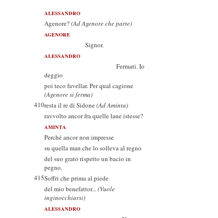
ALESSANDRO
Agenore?
(Ad Agenore che parte)
AGENORE
Signor.
ALESSANDRO
Fermati. Io
deggio
poi teco favellar. Per qual cagione
(Agenore si ferma)
410
resta il re di Sidone
(Ad Aminta)
ravvolto ancor fra quelle lane istesse?
AMINTA
Perché ancor non impresse
su quella man che lo solleva al regno
del suo grato rispetto un bacio in
pegno.
415
Soffri che prima al piede
del mio benefattor...
(Vuole
inginocchiarsi)
ALESSANDRO