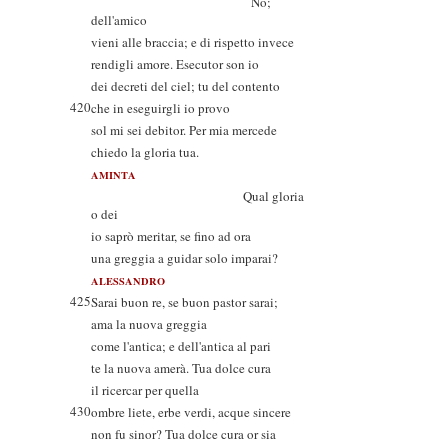
No;
dell'amico
vieni alle braccia; e di rispetto invece
rendigli amore. Esecutor son io
dei decreti del ciel; tu del contento
420
che in eseguirgli io provo
sol mi sei debitor. Per mia mercede
chiedo la gloria tua.
AMINTA
Qual gloria
o dei
io saprò meritar, se fino ad ora
una greggia a guidar solo imparai?
ALESSANDRO
425
Sarai buon re, se buon pastor sarai;
ama la nuova greggia
come l'antica; e dell'antica al pari
te la nuova amerà. Tua dolce cura
il ricercar per quella
430
ombre liete, erbe verdi, acque sincere
non fu sinor? Tua dolce cura or sia