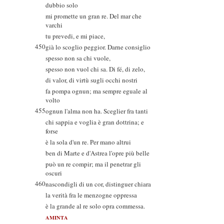
dubbio solo
mi promette un gran re. Del mar che
varchi
tu prevedi, e mi piace,
450
già lo scoglio peggior. Darne consiglio
spesso non sa chi vuole,
spesso non vuol chi sa. Di fé, di zelo,
di valor, di virtù sugli occhi nostri
fa pompa ognun; ma sempre eguale al
volto
455
ognun l'alma non ha. Sceglier fra tanti
chi sappia e voglia è gran dottrina; e
forse
è la sola d'un re. Per mano altrui
ben di Marte e d'Astrea l'opre più belle
può un re compir; ma il penetrar gli
oscuri
460
nascondigli di un cor, distinguer chiara
la verità fra le menzogne oppressa
è la grande al re solo opra commessa.
AMINTA