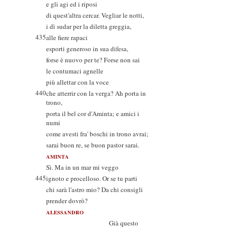
e gli agi ed i riposi
di quest'altra cercar. Vegliar le notti,
i dì sudar per la diletta greggia,
435
alle fiere rapaci
esporti generoso in sua difesa,
forse è nuovo per te? Forse non sai
le contumaci agnelle
più allettar con la voce
440
che atterrir con la verga? Ah porta in
trono,
porta il bel cor d'Aminta; e amici i
numi
come avesti fra' boschi in trono avrai;
sarai buon re, se buon pastor sarai.
AMINTA
Sì. Ma in un mar mi veggo
445
ignoto e procelloso. Or se tu parti
chi sarà l'astro mio? Da chi consigli
prender dovrò?
ALESSANDRO
Già questo