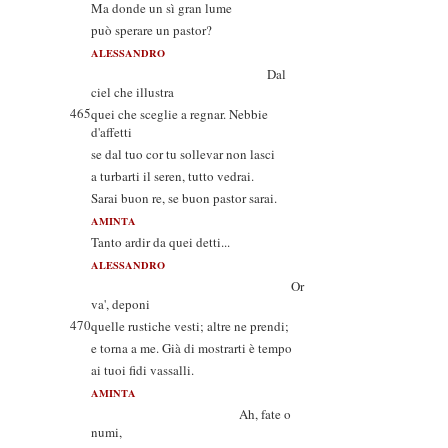
Ma donde un sì gran lume
può sperare un pastor?
ALESSANDRO
Dal
ciel che illustra
465
quei che sceglie a regnar. Nebbie
d'affetti
se dal tuo cor tu sollevar non lasci
a turbarti il seren, tutto vedrai.
Sarai buon re, se buon pastor sarai.
AMINTA
Tanto ardir da quei detti...
ALESSANDRO
Or
va', deponi
470
quelle rustiche vesti; altre ne prendi;
e torna a me. Già di mostrarti è tempo
ai tuoi fidi vassalli.
AMINTA
Ah, fate o
numi,