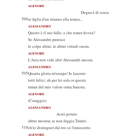
AGENORE
Degna è di scusa
500
se figlia d'un tiranno ella temea...
ALESSANDRO
Questo è il suo fallo; e che temer dovea?
Se Alessandro punisce
le colpe altrui, le altrui virtudi onora.
AGENORE
L'Asia non vide altri Alessandri ancora.
ALESSANDRO
505
Quanta gloria m'usurpa! Io lascerei
tutti felici; ah per lei sola or questa
riman del mio valore orma funesta.
AGENORE
(Coraggio).
ALESSANDRO
Avrei potuto
altrui mostrar, se non fuggia Tamiri,
510
ch'io distinguer dal reo so l'innocente.
AGENORE