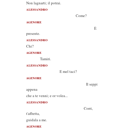
Non lagnarti; il potrai.
ALESSANDRO
Come?
AGENORE
È
presente.
ALESSANDRO
Chi?
AGENORE
Tamiri.
ALESSANDRO
E mel taci?
AGENORE
Il seppi
appena
che a te venni; e or volea...
ALESSANDRO
Corri,
t'affretta,
guidala a me.
AGENORE