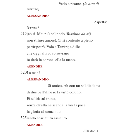
Vado e ritorno.
(In atto di
partire)
ALESSANDRO
Aspetta;
(Pensa)
515
(ah sì. Mai più bel nodo
(Risoluto da sé)
non strinse amore). Or sì contento a pieno
partir potrò. Vola a Tamiri; e dille
che oggi al nuovo sovrano
io darò la corona, ella la mano.
AGENORE
520
La man!
ALESSANDRO
Sì amico. Ah con un sol diadema
di due bell'alme io la virtù corono.
Ei salirà sul trono,
senza ch'ella ne scenda; a voi la pace,
la gloria al nome mio
525
rendo così; tutto assicuro.
AGENORE
(Oh dio!)