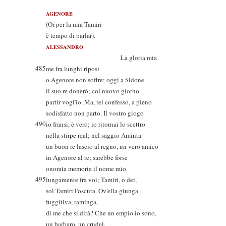
AGENORE
(Or per la mia Tamiri
è tempo di parlar).
ALESSANDRO
La gloria mia
485
me fra lunghi riposi
o Agenore non soffre; oggi a Sidone
il suo re donerò; col nuovo giorno
partir vogl'io. Ma, tel confesso, a pieno
sodisfatto non parto. Il vostro giogo
490
io fransi, è vero; io ritornai lo scettro
nella stirpe real; nel saggio Aminta
un buon re lascio al regno, un vero amico
in Agenore al re; sarebbe forse
onorata memoria il nome mio
495
lungamente fra voi; Tamiri, o dei,
sol Tamiri l'oscura. Ov'ella giunga
fuggitiva, raminga,
di me che si dirà? Che un empio io sono,
un barbaro, un crudel.