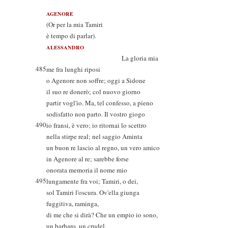
AGENORE
(Or per la mia Tamiri
è tempo di parlar).
ALESSANDRO
La gloria mia
485
me fra lunghi riposi
o Agenore non soffre; oggi a Sidone
il suo re donerò; col nuovo giorno
partir vogl'io. Ma, tel confesso, a pieno
sodisfatto non parto. Il vostro giogo
490
io fransi, è vero; io ritornai lo scettro
nella stirpe real; nel saggio Aminta
un buon re lascio al regno, un vero amico
in Agenore al re; sarebbe forse
onorata memoria il nome mio
495
lungamente fra voi; Tamiri, o dei,
sol Tamiri l'oscura. Ov'ella giunga
fuggitiva, raminga,
di me che si dirà? Che un empio io sono,
un barbaro, un crudel.