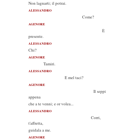
Non lagnarti; il potrai.
ALESSANDRO
Come?
AGENORE
È
presente.
ALESSANDRO
Chi?
AGENORE
Tamiri.
ALESSANDRO
E mel taci?
AGENORE
Il seppi
appena
che a te venni; e or volea...
ALESSANDRO
Corri,
t'affretta,
guidala a me.
AGENORE