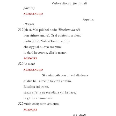
Vado e ritorno.
(In atto di
partire)
ALESSANDRO
Aspetta;
(Pensa)
515
(ah sì. Mai più bel nodo
(Risoluto da sé)
non strinse amore). Or sì contento a pieno
partir potrò. Vola a Tamiri; e dille
che oggi al nuovo sovrano
io darò la corona, ella la mano.
AGENORE
520
La man!
ALESSANDRO
Sì amico. Ah con un sol diadema
di due bell'alme io la virtù corono.
Ei salirà sul trono,
senza ch'ella ne scenda; a voi la pace,
la gloria al nome mio
525
rendo così; tutto assicuro.
AGENORE
(Oh dio!)