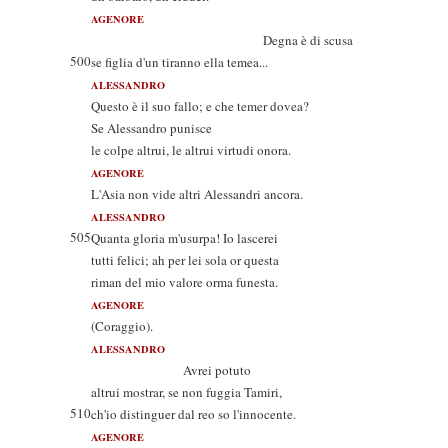
AGENORE
Degna è di scusa
500
se figlia d'un tiranno ella temea...
ALESSANDRO
Questo è il suo fallo; e che temer dovea?
Se Alessandro punisce
le colpe altrui, le altrui virtudi onora.
AGENORE
L'Asia non vide altri Alessandri ancora.
ALESSANDRO
505
Quanta gloria m'usurpa! Io lascerei
tutti felici; ah per lei sola or questa
riman del mio valore orma funesta.
AGENORE
(Coraggio).
ALESSANDRO
Avrei potuto
altrui mostrar, se non fuggia Tamiri,
510
ch'io distinguer dal reo so l'innocente.
AGENORE