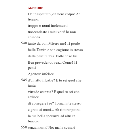
AGENORE
Oh inaspettato, oh fiero colpo! Ah
troppo,
troppo o numi inclementi
trascendeste i miei voti! Io non
chiedea
540
tanto da voi. Misero me! Ti perdo
bella Tamiri e son cagione io stesso
della perdita mia. Folle ch'io fui!
Ben preveder dovea... Come! Ti
penti
Agenore infelice
545
d'un atto illustre? E tu sei quel che
tanta
virtude ostenta? E quel tu sei che
ardisce
di corregere i re? Torna in te stesso;
e grato ai numi... Ah rimirar potrai
la tua bella speranza ad altri in
braccio
550
senza morir? No; ma la scusa è