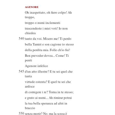
AGENORE
Oh inaspettato, oh fiero colpo! Ah
troppo,
troppo o numi inclementi
trascendeste i miei voti! Io non
chiedea
540
tanto da voi. Misero me! Ti perdo
bella Tamiri e son cagione io stesso
della perdita mia. Folle ch'io fui!
Ben preveder dovea... Come! Ti
penti
Agenore infelice
545
d'un atto illustre? E tu sei quel che
tanta
virtude ostenta? E quel tu sei che
ardisce
di corregere i re? Torna in te stesso;
e grato ai numi... Ah rimirar potrai
la tua bella speranza ad altri in
braccio
550
senza morir? No; ma la scusa è