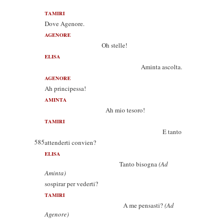
TAMIRI
Dove Agenore.
AGENORE
Oh stelle!
ELISA
Aminta ascolta.
AGENORE
Ah principessa!
AMINTA
Ah mio tesoro!
TAMIRI
E tanto
585
attenderti convien?
ELISA
Tanto bisogna
(Ad
Aminta)
sospirar per vederti?
TAMIRI
A me pensasti?
(Ad
Agenore)