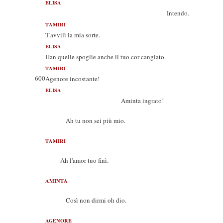
ELISA
Intendo.
TAMIRI
T'avvilì la mia sorte.
ELISA
Han quelle spoglie anche il tuo cor cangiato.
TAMIRI
600
Agenore incostante!
ELISA
Aminta ingrato!
Ah tu non sei più mio.
TAMIRI
Ah l'amor tuo finì.
AMINTA
Così non dirmi oh dio.
AGENORE