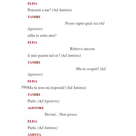
ELISA
Pensasti a me?
(Ad Aminta)
TAMIRI
Posso saper qual sia
(Ad
Agenore)
alfin la sorte mia?
ELISA
Ritrovo ancora
il mio pastor nel re?
(Ad Aminta)
TAMIRI
Ma tu sospiri!
(Ad
Agenore)
ELISA
590
Ma tu non mi rispondi!
(Ad Aminta)
TAMIRI
Parla.
(Ad Agenore)
AGENORE
Dovrei... Non posso.
ELISA
Parla.
(Ad Aminta)
AMINTA