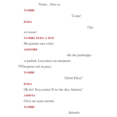
Vorrei... Non so.
TAMIRI
Come!
ELISA
Che
avvenne!
TAMIRI, ELISA A DUE
Ma parlate una volta!
AGENORE
Ah che purtroppo
si parlerà. Lasciateci un momento
595
respirar soli in pace.
TAMIRI
Udisti Elisa?
ELISA
Oh dei! Scacciarne! E tu che dici Aminta?
AMINTA
Ch'io mi sento morire.
TAMIRI
Intendo.