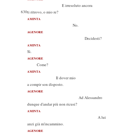
E irresoluto ancora
630
ti ritrovo, o mio re?
AMINTA
No.
AGENORE
Decidesti?
AMINTA
Sì.
AGENORE
Come?
AMINTA
Il dover mio
a compir son disposto.
AGENORE
Ad Alessandro
dunque d'andar più non ricusi?
AMINTA
A lui
anzi già m'incammino.
AGENORE