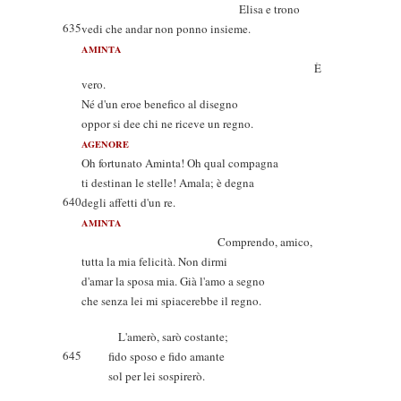
Elisa e trono
635
vedi che andar non ponno insieme.
AMINTA
È
vero.
Né d'un eroe benefico al disegno
oppor si dee chi ne riceve un regno.
AGENORE
Oh fortunato Aminta! Oh qual compagna
ti destinan le stelle! Amala; è degna
640
degli affetti d'un re.
AMINTA
Comprendo, amico,
tutta la mia felicità. Non dirmi
d'amar la sposa mia. Già l'amo a segno
che senza lei mi spiacerebbe il regno.
L'amerò, sarò costante;
645
fido sposo e fido amante
sol per lei sospirerò.