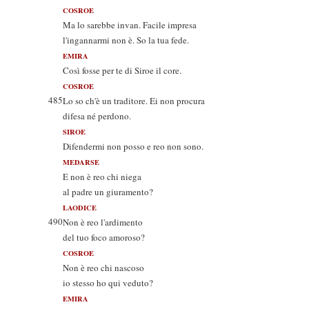
COSROE
Ma lo sarebbe invan. Facile impresa
l'ingannarmi non è. So la tua fede.
EMIRA
Così fosse per te di Siroe il core.
COSROE
485
Lo so ch'è un traditore. Ei non procura
difesa né perdono.
SIROE
Difendermi non posso e reo non sono.
MEDARSE
E non è reo chi niega
al padre un giuramento?
LAODICE
490
Non è reo l'ardimento
del tuo foco amoroso?
COSROE
Non è reo chi nascoso
io stesso ho qui veduto?
EMIRA