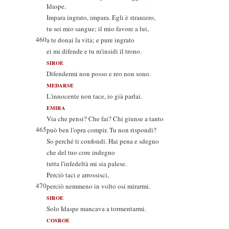
Idaspe.
Impara ingrato, impara. Egli è straniero,
tu sei mio sangue; il mio favore a lui,
460
a te donai la vita; e pure ingrato
ei mi difende e tu m'insidi il trono.
SIROE
Difendermi non posso e reo non sono.
MEDARSE
L'innocente non tace, io già parlai.
EMIRA
Via che pensi? Che fai? Chi giunse a tanto
465
può ben l'opra compir. Tu non rispondi?
So perché ti confondi. Hai pena e sdegno
che del tuo core indegno
tutta l'infedeltà mi sia palese.
Perciò taci e arrossisci,
470
perciò nemmeno in volto osi mirarmi.
SIROE
Solo Idaspe mancava a tormentarmi.
COSROE