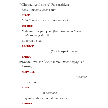
435
Chi tradisce il mio re? Per sua difesa
ecco il braccio, ecco l'armi.
SIROE
Solo Idaspe mancava a tormentarmi.
COSROE
Vedi amico a qual pena
(Dà il foglio ad Emira
quale lo legge da sé)
mi serba il ciel.
LAODICE
(Che inaspettati eventi!)
EMIRA
440
Donde l'avviso? È noto il reo?
(Rende il foglio a
Cosroe)
MEDARSE
Medarse
tutto svelò.
SIROE
Il germano
t'inganna, Idaspe, io palesai l'arcano.
COSROE