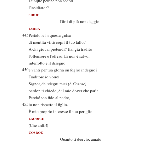
Dunque perché non scopri
l'insidiator?
SIROE
Dirti di più non deggio.
EMIRA
445
Perfido, e in questa guisa
di mentita virtù copri il tuo fallo?
A chi giovar pretendi? Hai già tradito
l'offensore e l'offeso. Ei non è salvo,
interrotto è il disegno
450
e vanti per tua gloria un foglio indegno?
Traditore io vorrei...
Signor, de' sdegni miei
(A Cosroe)
perdon ti chiedo, è il mio dover che parla.
Perché son fido al padre,
455
io non rispetto il figlio.
È mio proprio interesse il tuo periglio.
LAODICE
(Che ardir!)
COSROE
Quanto ti deggio, amato