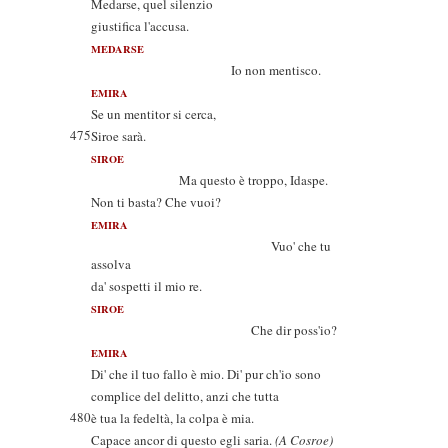
Medarse, quel silenzio
giustifica l'accusa.
MEDARSE
Io non mentisco.
EMIRA
Se un mentitor si cerca,
475
Siroe sarà.
SIROE
Ma questo è troppo, Idaspe.
Non ti basta? Che vuoi?
EMIRA
Vuo' che tu
assolva
da' sospetti il mio re.
SIROE
Che dir poss'io?
EMIRA
Di' che il tuo fallo è mio. Di' pur ch'io sono
complice del delitto, anzi che tutta
480
è tua la fedeltà, la colpa è mia.
Capace ancor di questo egli saria.
(A Cosroe)