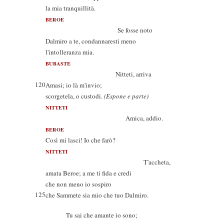
la mia tranquillità.
BEROE
Se fosse noto
Dalmiro a te, condannaresti meno
l'intolleranza mia.
BUBASTE
Nitteti, arriva
120
Amasi; io là m'invio;
scorgetela, o custodi.
(Espone e parte)
NITTETI
Amica, addio.
BEROE
Così mi lasci! Io che farò?
NITTETI
T'accheta,
amata Beroe; a me ti fida e credi
che non meno io sospiro
125
che Sammete sia mio che tuo Dalmiro.
Tu sai che amante io sono;