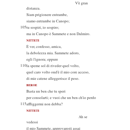
V'è gran
distanza.
Siam prigionere entrambe,
siamo entrambe in Canopo;
105
tu sospiri, io sospiro;
ma in Canopo è Sammete e non Dalmiro.
NITTETI
È ver, confesso, amica,
la debolezza mia. Sammete adoro,
egli l'ignora; eppure
110
la speme sol di riveder quel volto,
quel caro volto ond'è il mio core acceso,
di mie catene alleggerisce il peso.
BEROE
Basta un ben che tu speri
per consolarti; e vuoi che un ben ch'io perdo
115
affliggermi non debba?
NITTETI
Ah se
vedessi
il mio Sammete, approvaresti assai