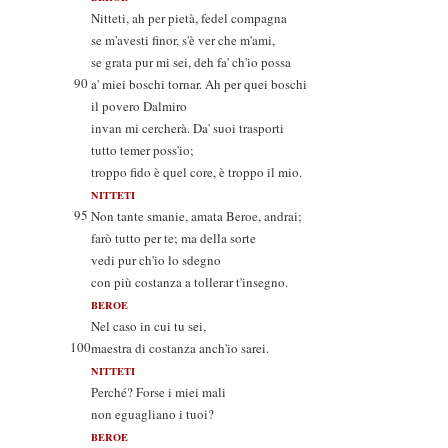
Nitteti, ah per pietà, fedel compagna
se m'avesti finor, s'è ver che m'ami,
se grata pur mi sei, deh fa' ch'io possa
90
a' miei boschi tornar. Ah per quei boschi
il povero Dalmiro
invan mi cercherà. Da' suoi trasporti
tutto temer poss'io;
troppo fido è quel core, è troppo il mio.
NITTETI
95
Non tante smanie, amata Beroe, andrai;
farò tutto per te; ma della sorte
vedi pur ch'io lo sdegno
con più costanza a tollerar t'insegno.
BEROE
Nel caso in cui tu sei,
100
maestra di costanza anch'io sarei.
NITTETI
Perché? Forse i miei mali
non eguagliano i tuoi?
BEROE