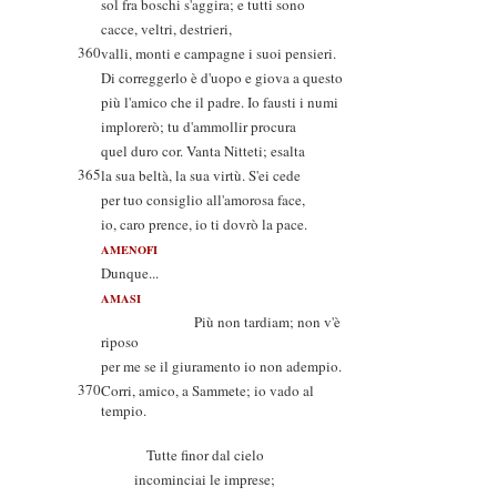
sol fra boschi s'aggira; e tutti sono
cacce, veltri, destrieri,
360
valli, monti e campagne i suoi pensieri.
Di correggerlo è d'uopo e giova a questo
più l'amico che il padre. Io fausti i numi
implorerò; tu d'ammollir procura
quel duro cor. Vanta Nitteti; esalta
365
la sua beltà, la sua virtù. S'ei cede
per tuo consiglio all'amorosa face,
io, caro prence, io ti dovrò la pace.
AMENOFI
Dunque...
AMASI
Più non tardiam; non v'è
riposo
per me se il giuramento io non adempio.
370
Corri, amico, a Sammete; io vado al
tempio.
Tutte finor dal cielo
incominciai le imprese;