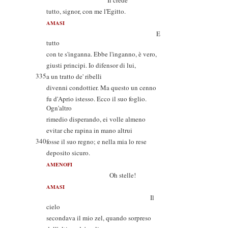
Il crede
tutto, signor, con me l'Egitto.
AMASI
E
tutto
con te s'inganna. Ebbe l'inganno, è vero,
giusti principi. Io difensor di lui,
335
a un tratto de' ribelli
divenni condottier. Ma questo un cenno
fu d'Aprio istesso. Ecco il suo foglio.
Ogn'altro
rimedio disperando, ei volle almeno
evitar che rapina in mano altrui
340
fosse il suo regno; e nella mia lo rese
deposito sicuro.
AMENOFI
Oh stelle!
AMASI
Il
cielo
secondava il mio zel, quando sorpreso