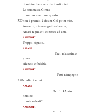
ti ambirebber consorte i voti miei.
La sommessa Cirene
di nuovo avrai; ma questo
325
non è premio, è dover. Col poter mio,
Amenofi, misura ogni tua brama;
Amasi regna e ti conosce ed ama.
AMENOFI
Troppo, signor...
AMASI
Taci, m'ascolta e
giura
silenzio e fedeltà.
AMENOFI
Tutti n'impegno
330
vindici i numi.
AMASI
Or di'. D'Aprio
nemico
tu mi credesti?
AMENOFI