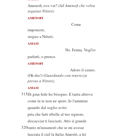
Amenofi, ove vai?
(Ad Amenofi che volea
seguitar Nitteti)
AMENOFI
Come
imponesti,
sieguo a Nitteti.
AMASI
No. Ferma. Vogl'io
parlarti, o prence.
AMENOFI
Adoro il cenno.
(Oh dio!)
(Guardando con tenerezza
presso a Nitteti).
AMASI
315
Di gran fede ho bisogno. E tanta altrove
come in te non ne spero. Io l'ammirai
quando dal soglio avito
pria che farti ribelle al tuo signore,
discacciar ti lasciasti. Atto sì grande
320
tanto m'innamorò che se mi avesse
lasciata il ciel la figlia Amestri, a lei