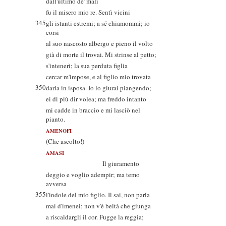
dall'ultimo de' mali
fu il misero mio re. Sentì vicini
345
gli istanti estremi; a sé chiamommi; io
corsi
al suo nascosto albergo e pieno il volto
già di morte il trovai. Mi strinse al petto;
s'intenerì; la sua perduta figlia
cercar m'impose, e al figlio mio trovata
350
darla in isposa. Io lo giurai piangendo;
ei di più dir volea; ma freddo intanto
mi cadde in braccio e mi lasciò nel
pianto.
AMENOFI
(Che ascolto!)
AMASI
Il giuramento
deggio e voglio adempir; ma temo
avversa
355
l'indole del mio figlio. Il sai, non parla
mai d'imenei; non v'è beltà che giunga
a riscaldargli il cor. Fugge la reggia;