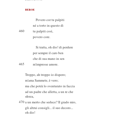
BEROE
Povero cor tu palpiti
né a torto in questo dì
460
tu palpiti così,
povero core.
Si tratta, oh dio! di perdere
per sempre il caro ben
che di sua mano in sen
465
m'impresse amore.
Troppo, ah troppo io dispero;
m'ama Sammete, è vero;
ma che potrà lo sventurato in faccia
ad un padre che alletta, a un re che
sforza,
470
a un merto che seduce? Il grado mio,
gli altrui consigli... il suo decoro...
oh dio!