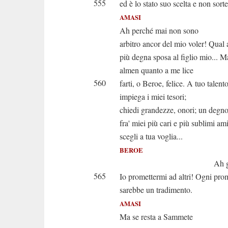
555
ed è lo stato suo scelta e non sorte
AMASI
Ah perché mai non sono
arbitro ancor del mio voler! Qual a
più degna sposa al figlio mio... M
almen quanto a me lice
560
farti, o Beroe, felice. A tuo talent
impiega i miei tesori;
chiedi grandezze, onori; un degn
fra' miei più cari e più sublimi am
scegli a tua voglia...
BEROE
Ah giusto re, 
565
Io promettermi ad altri! Ogni pro
sarebbe un tradimento.
AMASI
Ma se resta a Sammete