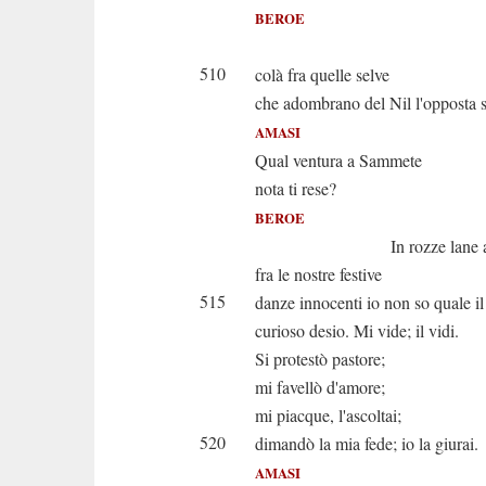
BEROE
Io na
510
colà fra quelle selve
che adombrano del Nil l'opposta 
AMASI
Qual ventura a Sammete
nota ti rese?
BEROE
In rozze lane avvo
fra le nostre festive
515
danze innocenti io non so quale il
curioso desio. Mi vide; il vidi.
Si protestò pastore;
mi favellò d'amore;
mi piacque, l'ascoltai;
520
dimandò la mia fede; io la giurai.
AMASI