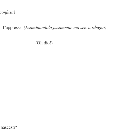
confusa)
ssa.
(Esaminandola fissamente ma senza sdegno)
dio!)
ti?