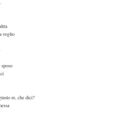
.
ltra
a voglio
o
o sposo
ici
che dici?
messa