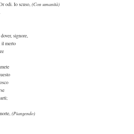
scuso,
(Con umanità)
a
ignore,
 il merto
zze
mmete
questo
nosco
rse
arti;
morte,
(Piangendo)