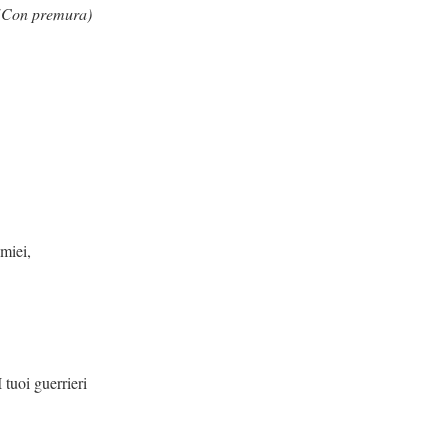
(Con premura)
 miei,
rieri