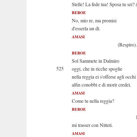
Stelle! La fede tua! Sposa tu sei?
BEROE
No, mio re, ma promisi
d'esserla un dì.
AMASI
(Respiro).
BEROE
Sol Sammete in Dalmiro
525
oggi, che in ricche spoglie
nella reggia ei s'offerse agli occhi
alfin conobbi e di morir credei.
AMASI
Come tu nella reggia?
BEROE
I tuoi guer
mi trasser con Nitteti.
AMASI