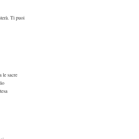
i puoi
e sacre
lio
tesa