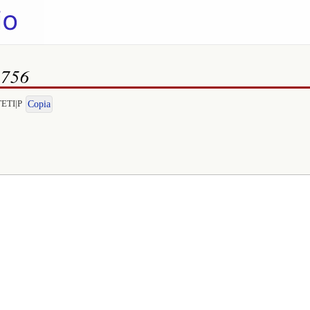
1756
TETI|P
Copia