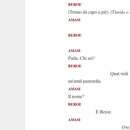
BEROE
(Tremo da capo a piè).
(Timida e 
AMASI
T'appre
BEROE
(Oh 
AMASI
Parla. Chi sei?
BEROE
Qual vedi
un'umil pastorella.
AMASI
Il nome?
BEROE
È Beroe.
AMASI
Ove nasces