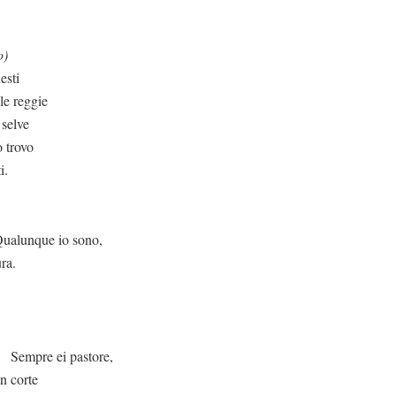
o)
esti
le reggie
 selve
 trovo
i.
o sono,
ra.
astore,
in corte