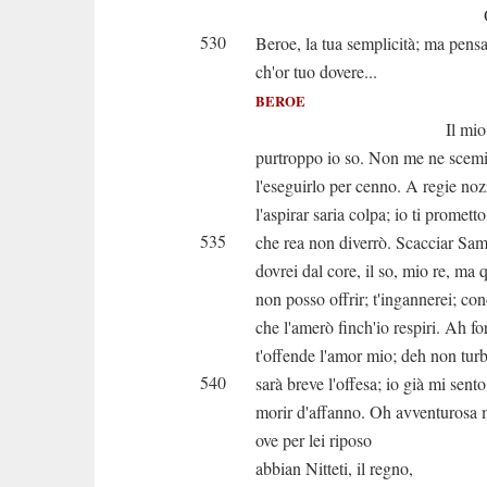
Or odi. Io 
530
Beroe, la tua semplicità; ma pens
ch'or tuo dovere...
BEROE
Il mio dover, s
purtroppo io so. Non me ne scemi
l'eseguirlo per cenno. A regie no
l'aspirar saria colpa; io ti prometto
535
che rea non diverrò. Scacciar Sa
dovrei dal core, il so, mio re, ma 
non posso offrir; t'ingannerei; co
che l'amerò finch'io respiri. Ah fo
t'offende l'amor mio; deh non turb
540
sarà breve l'offesa; io già mi sento
morir d'affanno. Oh avventurosa 
ove per lei riposo
abbian Nitteti, il regno,