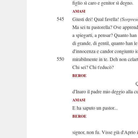
figlio sì caro e genitor sì degno.
AMASI
545
Giusti dei! Qual favella!
(Sorpres
Ma sei tu pastorella? Ove apprend
a spiegarti, a pensar? Quanto han 
di grande, di gentil, quanto han le
d'innocenza e candor congiunto io
550
mirabilmente in te. Deh non celart
Chi sei? Chi t'educò?
BEROE
Qualunque i
d'Inaro il padre mio deggio alla cu
AMASI
E ha saputo un pastor...
BEROE
Sempre ei p
signor, non fu. Visse già d'Aprio 