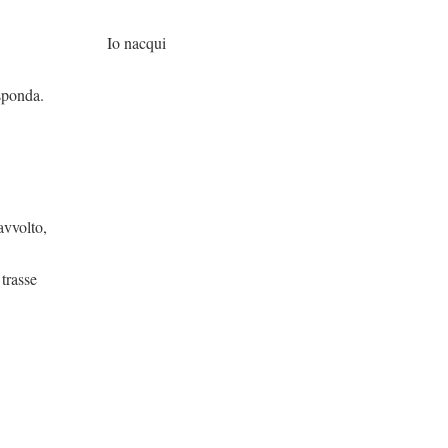
cqui
sponda.
lto,
 trasse