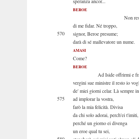
speranza ancor...
BEROE
Non resterà. T
di me fidar. Né troppo,
570
signor, Beroe presume;
darà di sé mallevatore un nume.
AMASI
Come?
BEROE
Ad Iside offrirmi e fra l
vergini sue ministre il resto io vog
de' miei giorni celar. Là sempre in
575
ad implorar la vostra,
farò la mia felicità. Divisa
da chi solo adorai, perch'ei t'imiti,
perché un giorno ei divenga
un eroe qual tu sei,
580