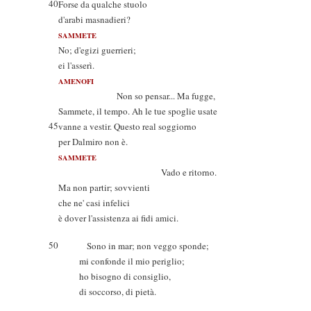
40
Forse da qualche stuolo
d'arabi masnadieri?
SAMMETE
No; d'egizi guerrieri;
ei l'asserì.
AMENOFI
Non so pensar... Ma fugge,
Sammete, il tempo. Ah le tue spoglie usate
45
vanne a vestir. Questo real soggiorno
per Dalmiro non è.
SAMMETE
Vado e ritorno.
Ma non partir; sovvienti
che ne' casi infelici
è dover l'assistenza ai fidi amici.
50
Sono in mar; non veggo sponde;
mi confonde il mio periglio;
ho bisogno di consiglio,
di soccorso, di pietà.