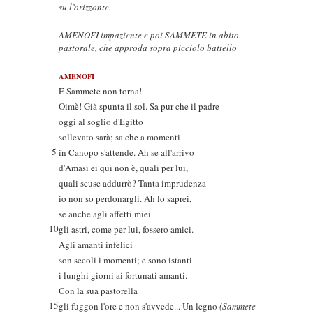
su l’orizzonte.
AMENOFI impaziente e poi SAMMETE in abito
pastorale, che approda sopra picciolo battello
AMENOFI
E Sammete non torna!
Oimè! Già spunta il sol. Sa pur che il padre
oggi al soglio d'Egitto
sollevato sarà; sa che a momenti
5
in Canopo s'attende. Ah se all'arrivo
d'Amasi ei qui non è, quali per lui,
quali scuse addurrò? Tanta imprudenza
io non so perdonargli. Ah lo saprei,
se anche agli affetti miei
10
gli astri, come per lui, fossero amici.
Agli amanti infelici
son secoli i momenti; e sono istanti
i lunghi giorni ai fortunati amanti.
Con la sua pastorella
15
gli fuggon l'ore e non s'avvede... Un legno
(Sammete