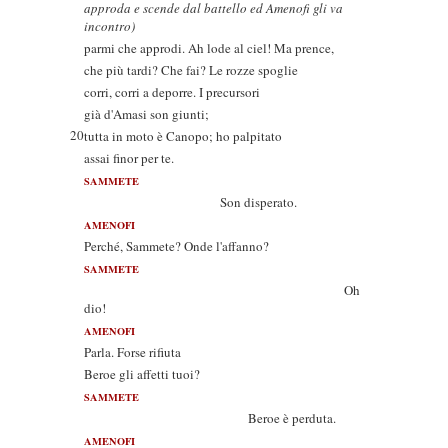
approda e scende dal battello ed Amenofi gli va
incontro)
parmi che approdi. Ah lode al ciel! Ma prence,
che più tardi? Che fai? Le rozze spoglie
corri, corri a deporre. I precursori
già d'Amasi son giunti;
20
tutta in moto è Canopo; ho palpitato
assai finor per te.
SAMMETE
Son disperato.
AMENOFI
Perché, Sammete? Onde l'affanno?
SAMMETE
Oh
dio!
AMENOFI
Parla. Forse rifiuta
Beroe gli affetti tuoi?
SAMMETE
Beroe è perduta.
AMENOFI