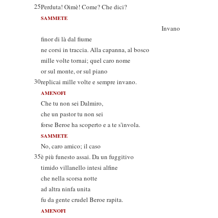
25
Perduta! Oimè! Come? Che dici?
SAMMETE
Invano
finor di là dal fiume
ne corsi in traccia. Alla capanna, al bosco
mille volte tornai; quel caro nome
or sul monte, or sul piano
30
replicai mille volte e sempre invano.
AMENOFI
Che tu non sei Dalmiro,
che un pastor tu non sei
forse Beroe ha scoperto e a te s'invola.
SAMMETE
No, caro amico; il caso
35
è più funesto assai. Da un fuggitivo
timido villanello intesi alfine
che nella scorsa notte
ad altra ninfa unita
fu da gente crudel Beroe rapita.
AMENOFI