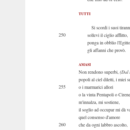
TUTTI
Si scordi i suoi tirann
250
sollevi il ciglio afflitto,
ponga in obblio l'Egitt
gli affanni che provò.
AMASI
Non rendono superbi,
(Dal 
popoli al ciel diletti, i miei 
255
o i marmarici allori
o la vinta Pentapoli o Cirene
m'innalza, mi sostiene,
il soglio ad occupar mi dà v
quel consenso d'amore
260
che da ogni labbro ascolto,