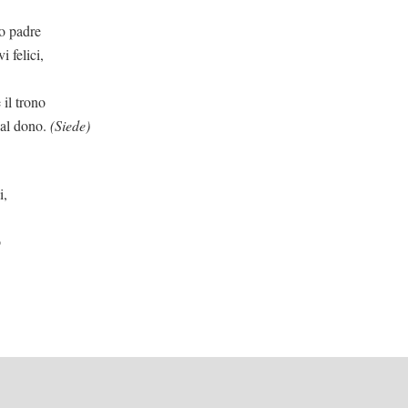
ro padre
i felici,
 il trono
 al dono.
(Siede)
i,
o