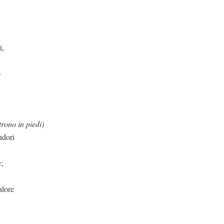
i,
o
trono in piedi)
sudori
;
alore