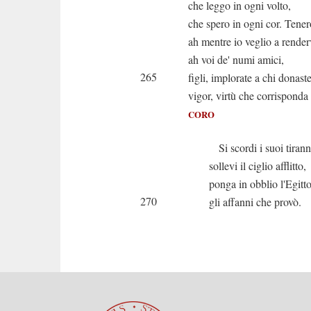
che leggo in ogni volto,
che spero in ogni cor. Tene
ah mentre io veglio a renderv
ah voi de' numi amici,
265
figli, implorate a chi donaste
vigor, virtù che corrisponda
CORO
Si scordi i suoi tirann
sollevi il ciglio afflitto,
ponga in obblio l'Egitt
270
gli affanni che provò.