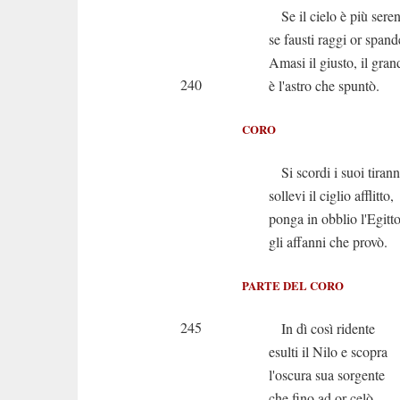
Se il cielo è più sere
se fausti raggi or spand
Amasi il giusto, il gran
240
è l'astro che spuntò.
CORO
Si scordi i suoi tirann
sollevi il ciglio afflitto,
ponga in obblio l'Egitt
gli affanni che provò.
PARTE DEL CORO
245
In dì così ridente
esulti il Nilo e scopra
l'oscura sua sorgente
che fino ad or celò.