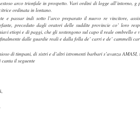
toso arco trionfale in prospetto. Vari ordini di logge all’intorno, g p
citrice ordinata in lontano.
te e passar indi sotto l’arco preparato il nuovo re vincitore, ass
nte, preceduto dagli oratori delle suddite provincie co’ loro respet
chiavi etiopi e di paggi, che gli sostengono sul capo il reale ombrello e 
 finalmente dalle guardie reali e dalla folla de’ carri e de’ cammelli car
nioso di timpani, di sistri e d’altri istromenti barbari s’avanza AMAS
 canta il seguente
i,
o