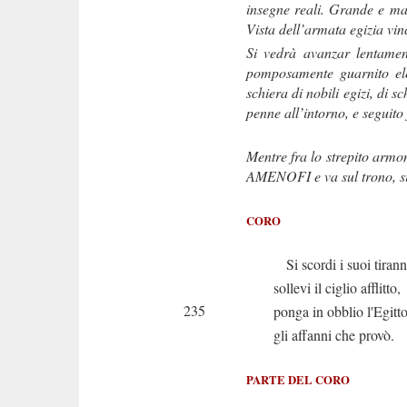
insegne reali. Grande e maes
Vista dell’armata egizia vin
Si vedrà avanzar lentamen
pomposamente guarnito elefa
schiera di nobili egizi, di s
penne all’intorno, e seguito
Mentre fra lo strepito armo
AMENOFI e va sul trono, si
CORO
Si scordi i suoi tirann
sollevi il ciglio afflitto,
235
ponga in obblio l'Egitt
gli affanni che provò.
PARTE DEL CORO