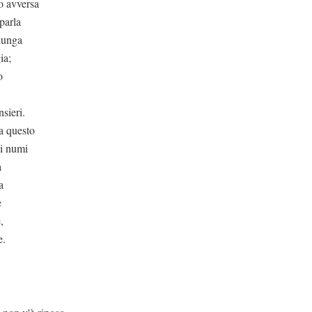
o avversa
 parla
giunga
ia;
o
sieri.
a questo
 i numi
a
a
e
,
e.