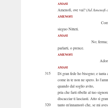
AMASI
Amenofi, ove vai?
(Ad Amenofi ch
AMENOFI
Come impon
sieguo Nitteti.
AMASI
No; ferma; vog
parlarti, o prence.
AMENOFI
Adoro il cenno.
AMASI
315
Di gran fede ho bisogno; e tanta 
come in te non ne spero. Io l'amm
quando dal soglio avito,
pria che farti ribelle al tuo signor
discacciar ti lasciasti. Atto sì gra
320
tanto m'innamorò che, se mi aves