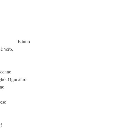
tto
 è vero,
 cenno
glio. Ogni altro
eno
rese
!