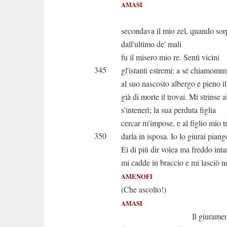
AMASI
Il ci
secondava il mio zel, quando sor
dall'ultimo de' mali
fu il misero mio re. Sentì vicini
345
gl'istanti estremi; a sé chiamommi
al suo nascosto albergo e pieno il
già di morte il trovai. Mi strinse a
s'intenerì; la sua perduta figlia
cercar m'impose, e al figlio mio t
350
darla in isposa. Io lo giurai pian
Ei di più dir volea ma freddo inta
mi cadde in braccio e mi lasciò ne
AMENOFI
(Che ascolto!)
AMASI
Il giurament