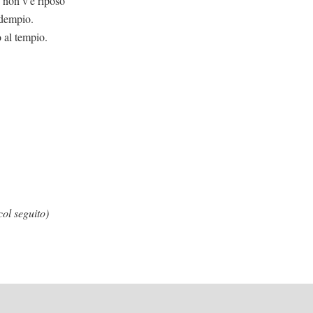
v'è riposo
adempio.
 al tempio.
col seguito)