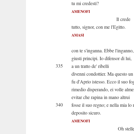
tu mi credesti?
AMENOFI
Il crede
tutto, signor, con me l'Egitto.
AMASI
E tu
con te s'inganna. Ebbe l'inganno,
giusti principi. Io difensor di lui,
335
a un tratto de' ribelli
divenni condottier. Ma questo un
fu d'Aprio istesso. Ecco il suo fo
rimedio disperando, ei volle alm
evitar che rapina in mano altrui
340
fosse il suo regno; e nella mia lo 
deposito sicuro.
AMENOFI
Oh stelle