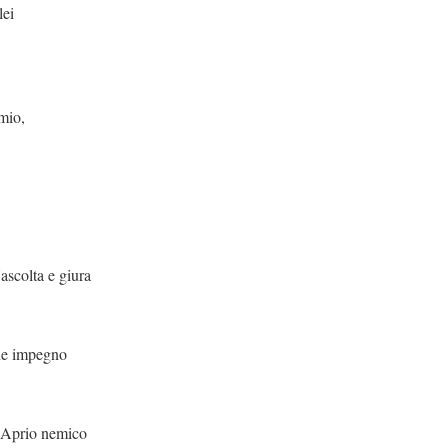
lei
.
mio,
.
e giura
egno
 nemico