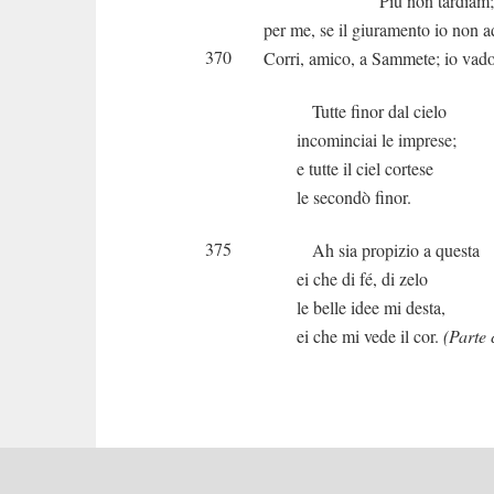
Più non tardiam; non 
per me, se il giuramento io non 
370
Corri, amico, a Sammete; io vado
Tutte finor dal cielo
incominciai le imprese;
e tutte il ciel cortese
le secondò finor.
375
Ah sia propizio a questa
ei che di fé, di zelo
le belle idee mi desta,
ei che mi vede il cor.
(Parte 