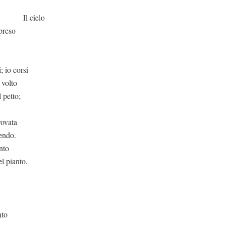
elo
preso
; io corsi
 volto
l petto;
rovata
gendo.
nto
l pianto.
o