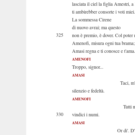
lasciata il ciel la figlia Amestri, a 
ti ambirebber consorte i voti miei
La sommessa Cirene
di nuovo avrai; ma questo
325
non è premio, è dover. Col poter 
Amenofi, misura ogni tua brama;
Amasi regna e ti conosce e t'ama
AMENOFI
Troppo, signor...
AMASI
Taci, m'ascolta 
silenzio e fedeltà.
AMENOFI
Tutti ne imp
330
vindici i numi.
AMASI
Or di'. D'Aprio