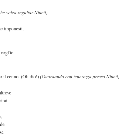
e volea seguitar Nitteti)
esti,
l'io
 (Oh dio!)
(Guardando con tenerezza presso Nitteti)
altrove
irai
e,
nde
se