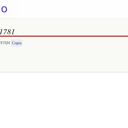
 1781
TETI|H
Copia