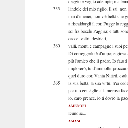
deggio e voglio adempir; ma tem
355
l'indole del mio figlio. Il sai, non
mai d'imenei; non v'è beltà che 
a riscaldargli il cor. Fugge la regg
sol fra boschi s'aggira; e tutti son
cacce, veltri, destrieri,
360
valli, monti e campagne i suoi pen
Di correggerlo è d'uopo; e giova 
più l'amico che il padre. Io fausti
implorerò; tu d'ammollir proccur
quel duro cor. Vanta Nitteti, esalt
365
la sua beltà, la sua virtù. S'ei ced
per tuo consiglio all'amorosa face
io, caro prence, io ti dovrò la pac
AMENOFI
Dunque...
AMASI