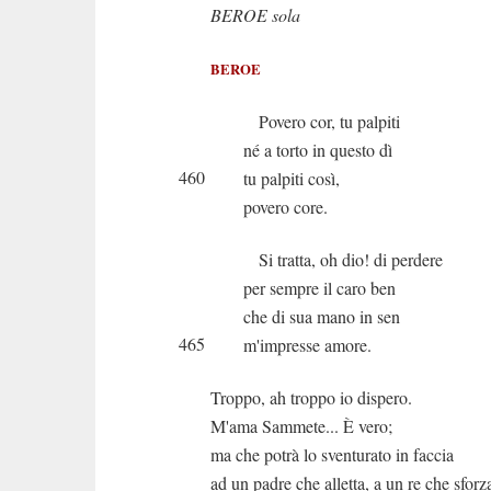
BEROE sola
BEROE
Povero cor, tu palpiti
né a torto in questo dì
460
tu palpiti così,
povero core.
Si tratta, oh dio! di perdere
per sempre il caro ben
che di sua mano in sen
465
m'impresse amore.
Troppo, ah troppo io dispero.
M'ama Sammete... È vero;
ma che potrà lo sventurato in faccia
ad un padre che alletta, a un re che sforz