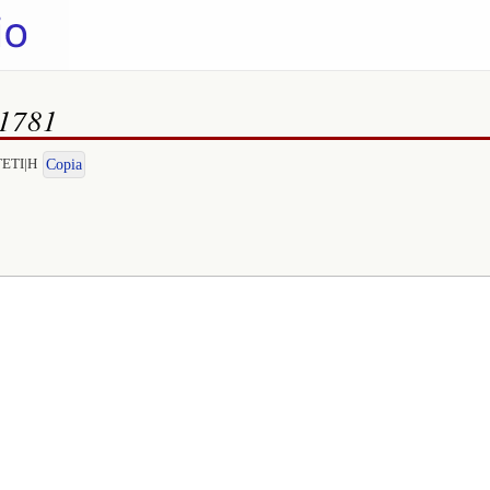
 1781
TETI|H
Copia