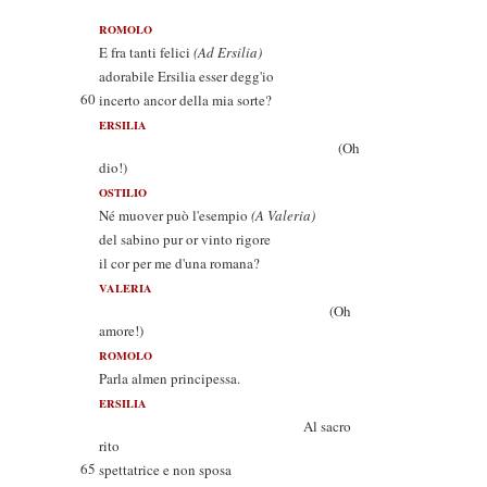
ROMOLO
E fra tanti felici
(Ad Ersilia)
adorabile Ersilia esser degg'io
60
incerto ancor della mia sorte?
ERSILIA
(Oh
dio!)
OSTILIO
Né muover può l'esempio
(A Valeria)
del sabino pur or vinto rigore
il cor per me d'una romana?
VALERIA
(Oh
amore!)
ROMOLO
Parla almen principessa.
ERSILIA
Al sacro
rito
65
spettatrice e non sposa