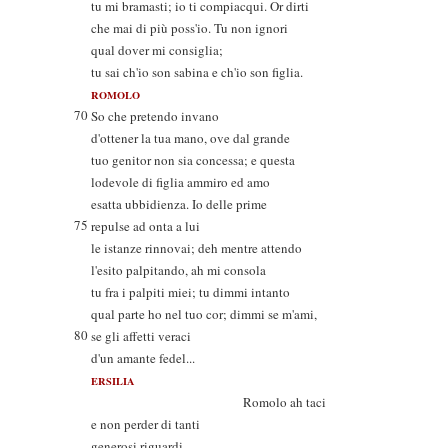
tu mi bramasti; io ti compiacqui. Or dirti
che mai di più poss'io. Tu non ignori
qual dover mi consiglia;
tu sai ch'io son sabina e ch'io son figlia.
ROMOLO
70
So che pretendo invano
d'ottener la tua mano, ove dal grande
tuo genitor non sia concessa; e questa
lodevole di figlia ammiro ed amo
esatta ubbidienza. Io delle prime
75
repulse ad onta a lui
le istanze rinnovai; deh mentre attendo
l'esito palpitando, ah mi consola
tu fra i palpiti miei; tu dimmi intanto
qual parte ho nel tuo cor; dimmi se m'ami,
80
se gli affetti veraci
d'un amante fedel...
ERSILIA
Romolo ah taci
e non perder di tanti
generosi riguardi