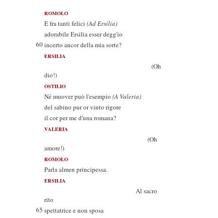
ROMOLO
E fra tanti felici
(Ad Ersilia)
adorabile Ersilia esser degg'io
60
incerto ancor della mia sorte?
ERSILIA
(Oh
dio!)
OSTILIO
Né muover può l'esempio
(A Valeria)
del sabino pur or vinto rigore
il cor per me d'una romana?
VALERIA
(Oh
amore!)
ROMOLO
Parla almen principessa.
ERSILIA
Al sacro
rito
65
spettatrice e non sposa