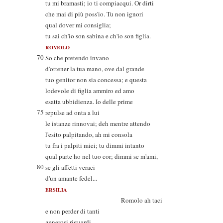
tu mi bramasti; io ti compiacqui. Or dirti
che mai di più poss'io. Tu non ignori
qual dover mi consiglia;
tu sai ch'io son sabina e ch'io son figlia.
ROMOLO
70
So che pretendo invano
d'ottener la tua mano, ove dal grande
tuo genitor non sia concessa; e questa
lodevole di figlia ammiro ed amo
esatta ubbidienza. Io delle prime
75
repulse ad onta a lui
le istanze rinnovai; deh mentre attendo
l'esito palpitando, ah mi consola
tu fra i palpiti miei; tu dimmi intanto
qual parte ho nel tuo cor; dimmi se m'ami,
80
se gli affetti veraci
d'un amante fedel...
ERSILIA
Romolo ah taci
e non perder di tanti
generosi riguardi