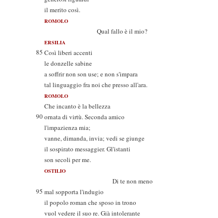
il merito così.
ROMOLO
Qual fallo è il mio?
ERSILIA
85
Così liberi accenti
le donzelle sabine
a soffrir non son use; e non s'impara
tal linguaggio fra noi che presso all'ara.
ROMOLO
Che incanto è la bellezza
90
ornata di virtù. Seconda amico
l'impazienza mia;
vanne, dimanda, invia; vedi se giunge
il sospirato messaggier. Gl'istanti
son secoli per me.
OSTILIO
Di te non meno
95
mal sopporta l'indugio
il popolo roman che sposo in trono
vuol vedere il suo re. Già intolerante