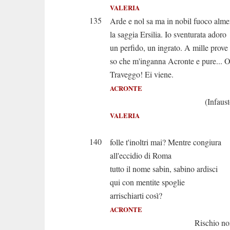
VALERIA
135
Arde e nol sa ma in nobil fuoco alm
la saggia Ersilia. Io sventurata adoro
un perfido, un ingrato. A mille prove
so che m'inganna Acronte e pure... Oh
Traveggo! Ei viene.
ACRONTE
(Infausto incon
VALERIA
E d
140
folle t'inoltri mai? Mentre congiura
all'eccidio di Roma
tutto il nome sabin, sabino ardisci
qui con mentite spoglie
arrischiarti così?
ACRONTE
Rischio non t