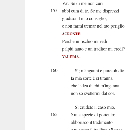
Va'. Se di me non curi
155
abbi cura di te. Se me disprezzi
gradisci il mio consiglio;
e non farmi tremar nel tuo periglio.
ACRONTE
Perché in rischio mi vedi
palpiti tanto e un traditor mi credi?
VALERIA
160
Sì; m'inganni e pure oh dio
la mia sorte è sì tiranna
che l'idea di chi m'inganna
non so svellermi dal cor.
Sì crudele il caso mio,
165
è una specie di portento;
abborisco il tradimento
e pur amo il traditor.
(Parte)