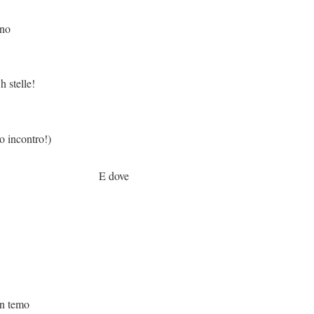
eno
 stelle!
tro!)
ove
emo