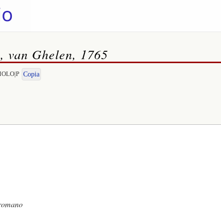
a, van Ghelen, 1765
OMOLO|P
Copia
 romano