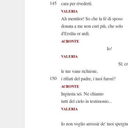
145
cara per rivederti.
VALERIA
Ah mentitor! So che la fé di sposo
donata a me non curi più, che solo
d'Ersilia or ardi.
ACRONTE
Io!
VALERIA
Sì; credi che 
le tue vane richieste,
150
i rifiuti del padre, i tuoi furori?
ACRONTE
Ingiusta sei. Ne chiamo
tutti del cielo in testimonio...
VALERIA
Ah ta
Io non voglio arrossir de' tuoi spergiu