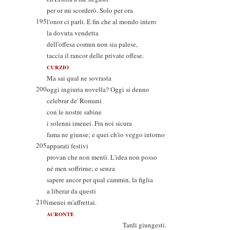
per or mi scorderò. Solo per ora
195
l'onor ci parli. E fin che al mondo intero
la dovuta vendetta
dell'offesa comun non sia palese,
taccia il rancor delle private offese.
CURZIO
Ma sai qual ne sovrasta
200
oggi ingiuria novella? Oggi si denno
celebrar de' Romani
con le nostre sabine
i solenni imenei. Fra noi sicura
fama ne giunse; e quei ch'io veggo intorno
205
apparati festivi
provan che non mentì. L'idea non posso
né men soffrirne; e senza
sapere ancor per qual cammin, la figlia
a liberar da questi
210
imenei m'affrettai.
ACRONTE
Tardi giungesti.