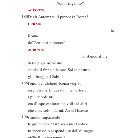
Non m'inganno?
ACRONTE
180
Degli Antemnati il prence in Roma?
CURZIO
In
Roma
de' Ceninesi il prence?
ACRONTE
Io stanco alfine
delle pigre ire vostre
sciolsi il freno alle mie. Sol io di tutti
gli oltraggiati Sabini
185
l'onor vendicherò. Roma vogl'io
oggi assalir. Di questa i men difesi,
i più deboli siti
era d'uopo esplorar; né volli ad altri
che a me solo fidarmi. Ah se l'istesso
190
stimolo impaziente
te guida ancor, t'unisci a me; l'antico
tu meco odio sospendi; io dell'oltraggio
ch'Ersilia a me negasti