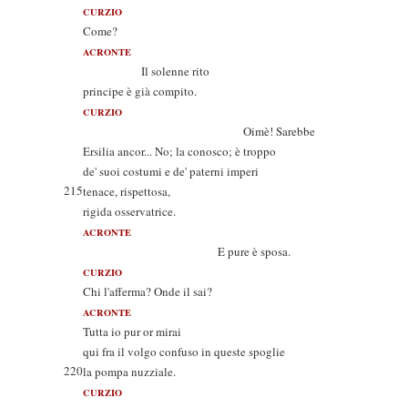
CURZIO
Come?
ACRONTE
Il solenne rito
principe è già compito.
CURZIO
Oimè! Sarebbe
Ersilia ancor... No; la conosco; è troppo
de' suoi costumi e de' paterni imperi
215
tenace, rispettosa,
rigida osservatrice.
ACRONTE
E pure è sposa.
CURZIO
Chi l'afferma? Onde il sai?
ACRONTE
Tutta io pur or mirai
qui fra il volgo confuso in queste spoglie
220
la pompa nuzziale.
CURZIO