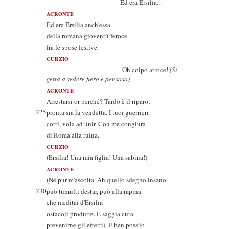
Ed era Ersilia...
ACRONTE
Ed era Ersilia anch'essa
della romana gioventù feroce
fra le spose festive.
CURZIO
Oh colpo atroce!
(Si
getta a sedere fiero e pensoso)
ACRONTE
Arrestarsi or perché? Tardo è il riparo;
225
pronta sia la vendetta. I tuoi guerrieri
corri, vola ad unir. Con me congiura
di Roma alla ruina.
CURZIO
(Ersilia! Una mia figlia! Una sabina!)
ACRONTE
(Né pur m'ascolta. Ah quello sdegno insano
230
può tumulti destar, può alla rapina
che meditai d'Ersilia
ostacoli produrre. È saggia cura
prevenirne gli effetti). E ben poss'io