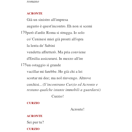
romano
ACRONTE
Già un sinistro all'impresa
augurio è quest'incontro. Eh non si scemi
170
però d'ardir. Roma si strugga. Io solo
co' Ceninesi miei già pronti all'opra
la lenta de' Sabini
vendetta affretterò. Ma pria conviene
d'Ersilia assicurarsi. In mezzo all'ire
175
un ostaggio sì grande
vacillar mi farebbe. Ho già chi a lei
scortar mi dee; ma nol rinvengo. Altrove
cerchisi...
(S’incontrano Curzio ed Acronte e
restano qualche istante immobili a guardarsi)
Curzio!
CURZIO
Acronte!
ACRONTE
Sei pur tu?
CURZIO