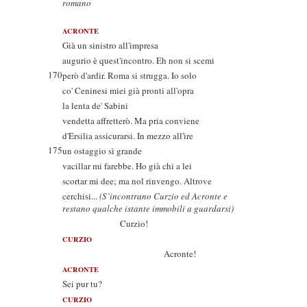
romano
ACRONTE
Già un sinistro all'impresa
augurio è quest'incontro. Eh non si scemi
170
però d'ardir. Roma si strugga. Io solo
co' Ceninesi miei già pronti all'opra
la lenta de' Sabini
vendetta affretterò. Ma pria conviene
d'Ersilia assicurarsi. In mezzo all'ire
175
un ostaggio sì grande
vacillar mi farebbe. Ho già chi a lei
scortar mi dee; ma nol rinvengo. Altrove
cerchisi...
(S’incontrano Curzio ed Acronte e
restano qualche istante immobili a guardarsi)
Curzio!
CURZIO
Acronte!
ACRONTE
Sei pur tu?
CURZIO