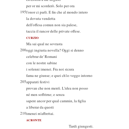
per or mi scorderò. Solo per ora
195
l'onor ci parli. E fin che al mondo intero
la dovuta vendetta
dell'offesa comun non sia palese,
taccia il rancor delle private offese.
CURZIO
Ma sai qual ne sovrasta
200
oggi ingiuria novella? Oggi si denno
celebrar de' Romani
con le nostre sabine
i solenni imenei. Fra noi sicura
fama ne giunse; e quei ch'io veggo intorno
205
apparati festivi
provan che non mentì. L'idea non posso
né men soffrirne; e senza
sapere ancor per qual cammin, la figlia
a liberar da questi
210
imenei m'affrettai.
ACRONTE
Tardi giungesti.