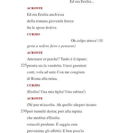
Ed era Ersilia...
ACRONTE
Ed era Ersilia anch'essa
della romana gioventù feroce
fra le spose festive.
CURZIO
Oh colpo atroce!
(Si
getta a sedere fiero e pensoso)
ACRONTE
Arrestarsi or perché? Tardo è il riparo;
225
pronta sia la vendetta. I tuoi guerrieri
corri, vola ad unir. Con me congiura
di Roma alla ruina.
CURZIO
(Ersilia! Una mia figlia! Una sabina!)
ACRONTE
(Né pur m'ascolta. Ah quello sdegno insano
230
può tumulti destar, può alla rapina
che meditai d'Ersilia
ostacoli produrre. È saggia cura
prevenirne gli effetti). E ben poss'io