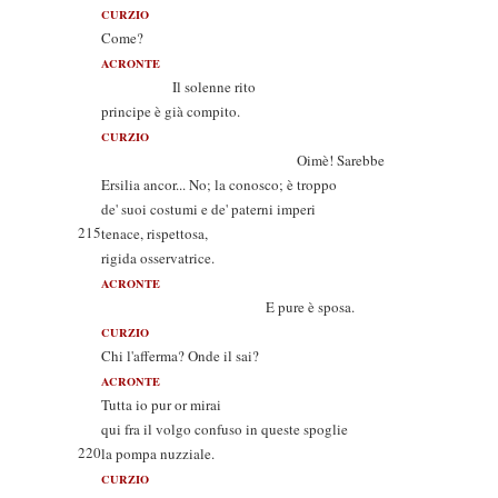
CURZIO
Come?
ACRONTE
Il solenne rito
principe è già compito.
CURZIO
Oimè! Sarebbe
Ersilia ancor... No; la conosco; è troppo
de' suoi costumi e de' paterni imperi
215
tenace, rispettosa,
rigida osservatrice.
ACRONTE
E pure è sposa.
CURZIO
Chi l'afferma? Onde il sai?
ACRONTE
Tutta io pur or mirai
qui fra il volgo confuso in queste spoglie
220
la pompa nuzziale.
CURZIO