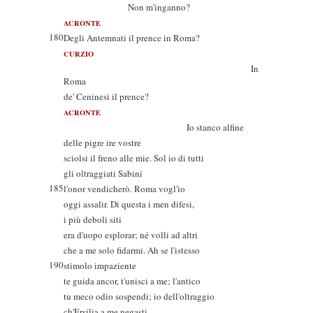
Non m'inganno?
ACRONTE
180
Degli Antemnati il prence in Roma?
CURZIO
In
Roma
de' Ceninesi il prence?
ACRONTE
Io stanco alfine
delle pigre ire vostre
sciolsi il freno alle mie. Sol io di tutti
gli oltraggiati Sabini
185
l'onor vendicherò. Roma vogl'io
oggi assalir. Di questa i men difesi,
i più deboli siti
era d'uopo esplorar; né volli ad altri
che a me solo fidarmi. Ah se l'istesso
190
stimolo impaziente
te guida ancor, t'unisci a me; l'antico
tu meco odio sospendi; io dell'oltraggio
ch'Ersilia a me negasti