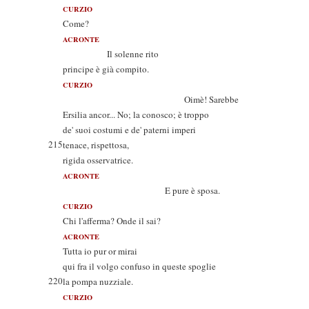
CURZIO
Come?
ACRONTE
Il solenne rito
principe è già compito.
CURZIO
Oimè! Sarebbe
Ersilia ancor... No; la conosco; è troppo
de' suoi costumi e de' paterni imperi
215
tenace, rispettosa,
rigida osservatrice.
ACRONTE
E pure è sposa.
CURZIO
Chi l'afferma? Onde il sai?
ACRONTE
Tutta io pur or mirai
qui fra il volgo confuso in queste spoglie
220
la pompa nuzziale.
CURZIO