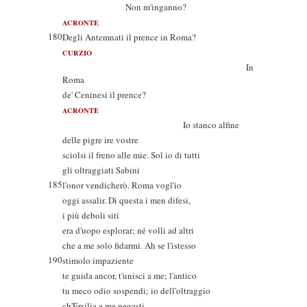
Non m'inganno?
ACRONTE
180
Degli Antemnati il prence in Roma?
CURZIO
In
Roma
de' Ceninesi il prence?
ACRONTE
Io stanco alfine
delle pigre ire vostre
sciolsi il freno alle mie. Sol io di tutti
gli oltraggiati Sabini
185
l'onor vendicherò. Roma vogl'io
oggi assalir. Di questa i men difesi,
i più deboli siti
era d'uopo esplorar; né volli ad altri
che a me solo fidarmi. Ah se l'istesso
190
stimolo impaziente
te guida ancor, t'unisci a me; l'antico
tu meco odio sospendi; io dell'oltraggio
ch'Ersilia a me negasti