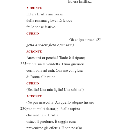
Ed era Ersilia...
ACRONTE
Ed era Ersilia anch'essa
della romana gioventù feroce
fra le spose festive.
CURZIO
Oh colpo atroce!
(Si
getta a sedere fiero e pensoso)
ACRONTE
Arrestarsi or perché? Tardo è il riparo;
225
pronta sia la vendetta. I tuoi guerrieri
corri, vola ad unir. Con me congiura
di Roma alla ruina.
CURZIO
(Ersilia! Una mia figlia! Una sabina!)
ACRONTE
(Né pur m'ascolta. Ah quello sdegno insano
230
può tumulti destar, può alla rapina
che meditai d'Ersilia
ostacoli produrre. È saggia cura
prevenirne gli effetti). E ben poss'io