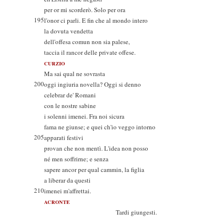
per or mi scorderò. Solo per ora
195
l'onor ci parli. E fin che al mondo intero
la dovuta vendetta
dell'offesa comun non sia palese,
taccia il rancor delle private offese.
CURZIO
Ma sai qual ne sovrasta
200
oggi ingiuria novella? Oggi si denno
celebrar de' Romani
con le nostre sabine
i solenni imenei. Fra noi sicura
fama ne giunse; e quei ch'io veggo intorno
205
apparati festivi
provan che non mentì. L'idea non posso
né men soffrirne; e senza
sapere ancor per qual cammin, la figlia
a liberar da questi
210
imenei m'affrettai.
ACRONTE
Tardi giungesti.