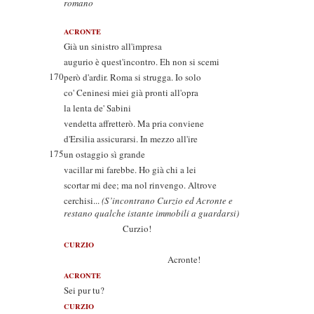
romano
ACRONTE
Già un sinistro all'impresa
augurio è quest'incontro. Eh non si scemi
170
però d'ardir. Roma si strugga. Io solo
co' Ceninesi miei già pronti all'opra
la lenta de' Sabini
vendetta affretterò. Ma pria conviene
d'Ersilia assicurarsi. In mezzo all'ire
175
un ostaggio sì grande
vacillar mi farebbe. Ho già chi a lei
scortar mi dee; ma nol rinvengo. Altrove
cerchisi...
(S’incontrano Curzio ed Acronte e
restano qualche istante immobili a guardarsi)
Curzio!
CURZIO
Acronte!
ACRONTE
Sei pur tu?
CURZIO