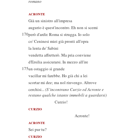
romano
ACRONTE
Già un sinistro all'impresa
augurio è quest'incontro. Eh non si scemi
170
però d'ardir. Roma si strugga. Io solo
co' Ceninesi miei già pronti all'opra
la lenta de' Sabini
vendetta affretterò. Ma pria conviene
d'Ersilia assicurarsi. In mezzo all'ire
175
un ostaggio sì grande
vacillar mi farebbe. Ho già chi a lei
scortar mi dee; ma nol rinvengo. Altrove
cerchisi...
(S’incontrano Curzio ed Acronte e
restano qualche istante immobili a guardarsi)
Curzio!
CURZIO
Acronte!
ACRONTE
Sei pur tu?
CURZIO