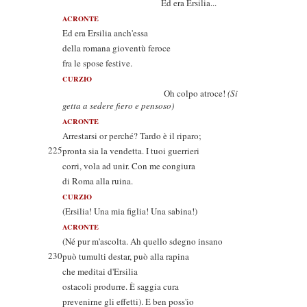
Ed era Ersilia...
ACRONTE
Ed era Ersilia anch'essa
della romana gioventù feroce
fra le spose festive.
CURZIO
Oh colpo atroce!
(Si
getta a sedere fiero e pensoso)
ACRONTE
Arrestarsi or perché? Tardo è il riparo;
225
pronta sia la vendetta. I tuoi guerrieri
corri, vola ad unir. Con me congiura
di Roma alla ruina.
CURZIO
(Ersilia! Una mia figlia! Una sabina!)
ACRONTE
(Né pur m'ascolta. Ah quello sdegno insano
230
può tumulti destar, può alla rapina
che meditai d'Ersilia
ostacoli produrre. È saggia cura
prevenirne gli effetti). E ben poss'io