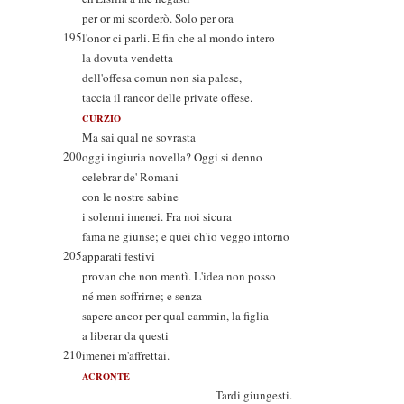
per or mi scorderò. Solo per ora
195
l'onor ci parli. E fin che al mondo intero
la dovuta vendetta
dell'offesa comun non sia palese,
taccia il rancor delle private offese.
CURZIO
Ma sai qual ne sovrasta
200
oggi ingiuria novella? Oggi si denno
celebrar de' Romani
con le nostre sabine
i solenni imenei. Fra noi sicura
fama ne giunse; e quei ch'io veggo intorno
205
apparati festivi
provan che non mentì. L'idea non posso
né men soffrirne; e senza
sapere ancor per qual cammin, la figlia
a liberar da questi
210
imenei m'affrettai.
ACRONTE
Tardi giungesti.