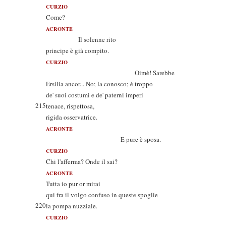
CURZIO
Come?
ACRONTE
Il solenne rito
principe è già compito.
CURZIO
Oimè! Sarebbe
Ersilia ancor... No; la conosco; è troppo
de' suoi costumi e de' paterni imperi
215
tenace, rispettosa,
rigida osservatrice.
ACRONTE
E pure è sposa.
CURZIO
Chi l'afferma? Onde il sai?
ACRONTE
Tutta io pur or mirai
qui fra il volgo confuso in queste spoglie
220
la pompa nuzziale.
CURZIO