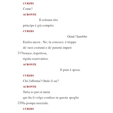
CURZIO
Come?
ACRONTE
Il solenne rito
principe è già compito.
CURZIO
Oimè! Sarebbe
Ersilia ancor... No; la conosco; è troppo
de' suoi costumi e de' paterni imperi
215
tenace, rispettosa,
rigida osservatrice.
ACRONTE
E pure è sposa.
CURZIO
Chi l'afferma? Onde il sai?
ACRONTE
Tutta io pur or mirai
qui fra il volgo confuso in queste spoglie
220
la pompa nuzziale.
CURZIO