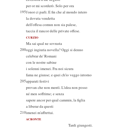
per or mi scorderò. Solo per ora
195
l'onor ci parli. E fin che al mondo intero
la dovuta vendetta
dell'offesa comun non sia palese,
taccia il rancor delle private offese.
CURZIO
Ma sai qual ne sovrasta
200
oggi ingiuria novella? Oggi si denno
celebrar de' Romani
con le nostre sabine
i solenni imenei. Fra noi sicura
fama ne giunse; e quei ch'io veggo intorno
205
apparati festivi
provan che non mentì. L'idea non posso
né men soffrirne; e senza
sapere ancor per qual cammin, la figlia
a liberar da questi
210
imenei m'affrettai.
ACRONTE
Tardi giungesti.