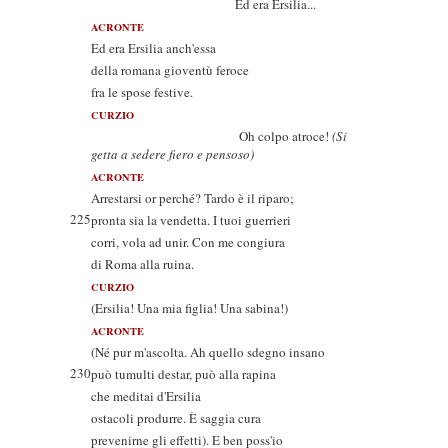
Ed era Ersilia...
ACRONTE
Ed era Ersilia anch'essa
della romana gioventù feroce
fra le spose festive.
CURZIO
Oh colpo atroce!
(Si
getta a sedere fiero e pensoso)
ACRONTE
Arrestarsi or perché? Tardo è il riparo;
225
pronta sia la vendetta. I tuoi guerrieri
corri, vola ad unir. Con me congiura
di Roma alla ruina.
CURZIO
(Ersilia! Una mia figlia! Una sabina!)
ACRONTE
(Né pur m'ascolta. Ah quello sdegno insano
230
può tumulti destar, può alla rapina
che meditai d'Ersilia
ostacoli produrre. È saggia cura
prevenirne gli effetti). E ben poss'io