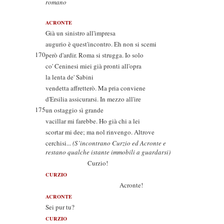
romano
ACRONTE
Già un sinistro all'impresa
augurio è quest'incontro. Eh non si scemi
170
però d'ardir. Roma si strugga. Io solo
co' Ceninesi miei già pronti all'opra
la lenta de' Sabini
vendetta affretterò. Ma pria conviene
d'Ersilia assicurarsi. In mezzo all'ire
175
un ostaggio sì grande
vacillar mi farebbe. Ho già chi a lei
scortar mi dee; ma nol rinvengo. Altrove
cerchisi...
(S’incontrano Curzio ed Acronte e
restano qualche istante immobili a guardarsi)
Curzio!
CURZIO
Acronte!
ACRONTE
Sei pur tu?
CURZIO