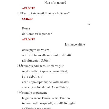
Non m'inganno?
ACRONTE
180
Degli Antemnati il prence in Roma?
CURZIO
In
Roma
de' Ceninesi il prence?
ACRONTE
Io stanco alfine
delle pigre ire vostre
sciolsi il freno alle mie. Sol io di tutti
gli oltraggiati Sabini
185
l'onor vendicherò. Roma vogl'io
oggi assalir. Di questa i men difesi,
i più deboli siti
era d'uopo esplorar; né volli ad altri
che a me solo fidarmi. Ah se l'istesso
190
stimolo impaziente
te guida ancor, t'unisci a me; l'antico
tu meco odio sospendi; io dell'oltraggio
ch'Ersilia a me negasti