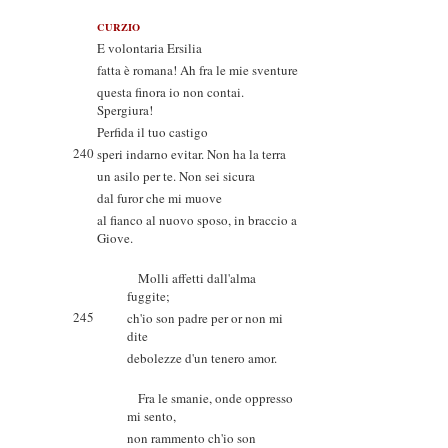
CURZIO
E volontaria Ersilia
fatta è romana! Ah fra le mie sventure
questa finora io non contai.
Spergiura!
Perfida il tuo castigo
240
speri indarno evitar. Non ha la terra
un asilo per te. Non sei sicura
dal furor che mi muove
al fianco al nuovo sposo, in braccio a
Giove.
Molli affetti dall'alma
fuggite;
245
ch'io son padre per or non mi
dite
debolezze d'un tenero amor.
Fra le smanie, onde oppresso
mi sento,
non rammento ch'io son