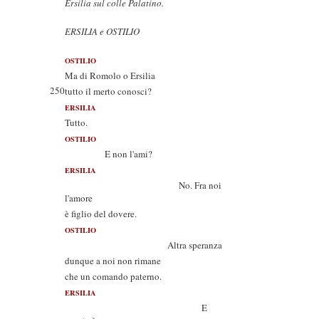
Ersilia sul colle Palatino.
ERSILIA e OSTILIO
OSTILIO
Ma di Romolo o Ersilia
250
tutto il merto conosci?
ERSILIA
Tutto.
OSTILIO
E non l'ami?
ERSILIA
No. Fra noi
l'amore
è figlio del dovere.
OSTILIO
Altra speranza
dunque a noi non rimane
che un comando paterno.
ERSILIA
E