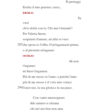
Sì proteggi
Ersilia il mio pensier; cerca...
ERSILIA
Tu
vuoi
ch'io deliri con te. Chi mai t'intende?
Per Valeria finora
sospirasti d'amore; ad altri or vuoi
285
che sposa io l'offra. O m'ingannasti prima;
o al presente m'inganni.
OSTILIO
Ah non
t'inganno
né finor t'ingannai.
Più di me stesso io l'amo; e perché l'amo
più di me stesso è il voto mio verace
290
l'onor suo, la sua gloria e la sua pace.
Con vanto menzognero
fido amator si chiama
chi nel suo ben non ama