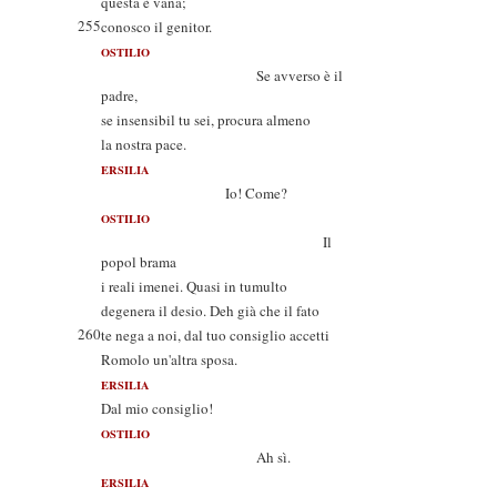
questa è vana;
255
conosco il genitor.
OSTILIO
Se avverso è il
padre,
se insensibil tu sei, procura almeno
la nostra pace.
ERSILIA
Io! Come?
OSTILIO
Il
popol brama
i reali imenei. Quasi in tumulto
degenera il desio. Deh già che il fato
260
te nega a noi, dal tuo consiglio accetti
Romolo un'altra sposa.
ERSILIA
Dal mio consiglio!
OSTILIO
Ah sì.
ERSILIA