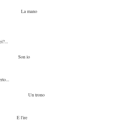
ano
.
io
...
rono
ire