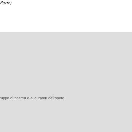
(Parte)
 gruppo di ricerca e ai curatori dell'opera.