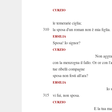
Ah padr
CURZIO
Abba
le temerarie ciglia;
310
la sposa d'un roman non è mia figlia.
ERSILIA
Sposa! Io signor?
CURZIO
Non aggravar spe
con la menzogna il fallo. Or or con l'a
tue ribelli compagne
sposa non fosti all'ara?
ERSILIA
Io spettatr
315
vi fui, non sposa.
CURZIO
E la tua man.