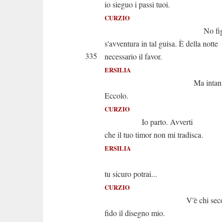
io sieguo i passi tuoi.
CURZIO
No figlia; il 
s'avventura in tal guisa. È della notte
335
necessario il favor.
ERSILIA
Ma intanto... O
Eccolo.
CURZIO
Io parto. Avverti
che il tuo timor non mi tradisca.
ERSILIA
Ah d
tu sicuro potrai...
CURZIO
V'è chi secon
fido il disegno mio.