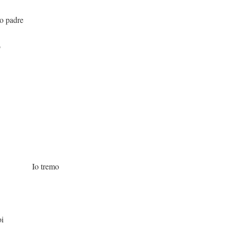
adre
o
emo
oi