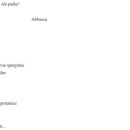
e!
ssa
rgiura
ltre
ice
..