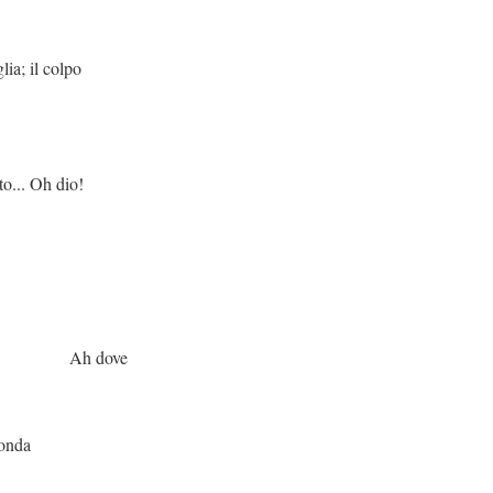
colpo
h dio!
ove
da