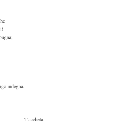
che
i!
epugna;
ndegna.
eta.