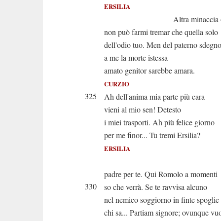
ERSILIA
Altra minaccia o p
non può farmi tremar che quella solo
dell'odio tuo. Men del paterno sdegn
a me la morte istessa
amato genitor sarebbe amara.
CURZIO
325
Ah dell'anima mia parte più cara
vieni al mio sen! Detesto
i miei trasporti. Ah più felice giorno
per me finor... Tu tremi Ersilia?
ERSILIA
Io tr
padre per te. Qui Romolo a momenti
330
so che verrà. Se te ravvisa alcuno
nel nemico soggiorno in finte spoglie
chi sa... Partiam signore; ovunque vu