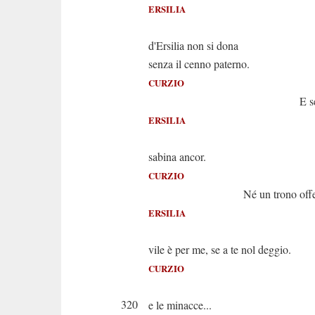
ERSILIA
La m
d'Ersilia non si dona
senza il cenno paterno.
CURZIO
E sei?..
ERSILIA
Son 
sabina ancor.
CURZIO
Né un trono offerto
ERSILIA
Un t
vile è per me, se a te nol deggio.
CURZIO
E l'
320
e le minacce...